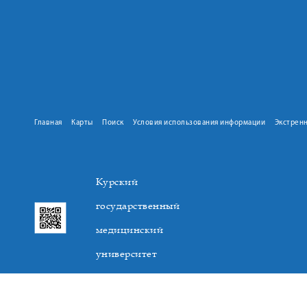
Главная
Карты
Поиск
Условия использования информации
Экстрен
Курский
государственный
медицинский
университет