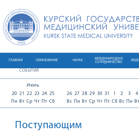
МЕЖДУНАРОДНОЕ
ГЛАВНАЯ
ОБРАЗОВАНИЕ
НАУКА
МЕД
СОТРУДНИЧЕСТВО
СОБЫТИЯ
Июль
20
21
22
23
24
25
26
27
28
29
30
31
1
2
3
4
Пн
Вт
Ср
Чт
Пт
Сб
Вс
Пн
Вт
Ср
Чт
Пт
Сб
Вс
Пн
В
Поступающим