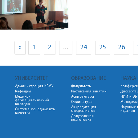
«
1
2
...
24
25
26
УНИВЕРСИТЕТ
ОБРАЗОВАНИЕ
НАУКА
Администрация КГМУ
Факультеты
Конфере
Кафедры
Расписания занятий
Диссерта
Медико-
Аспирантура
НИИ и ЭБ
фармацевтический
Ординатура
Молодежн
колледж
Аккредитация
Научные 
Система менеджмента
специалистов
издания
качества
Довузовская
подготовка