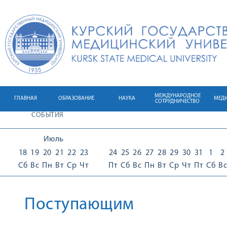
МЕЖДУНАРОДНОЕ
ГЛАВНАЯ
ОБРАЗОВАНИЕ
НАУКА
МЕД
СОТРУДНИЧЕСТВО
СОБЫТИЯ
Июль
18
19
20
21
22
23
24
25
26
27
28
29
30
31
1
2
Сб
Вс
Пн
Вт
Ср
Чт
Пт
Сб
Вс
Пн
Вт
Ср
Чт
Пт
Сб
Вс
Поступающим