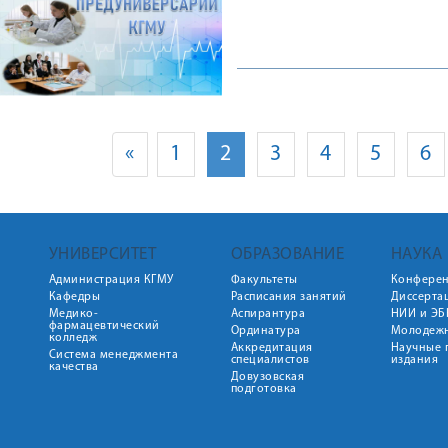
«
1
2
3
4
5
6
УНИВЕРСИТЕТ
ОБРАЗОВАНИЕ
НАУКА
Администрация КГМУ
Факультеты
Конфере
Кафедры
Расписания занятий
Диссерта
Медико-
Аспирантура
НИИ и ЭБ
фармацевтический
Ординатура
Молодежн
колледж
Аккредитация
Научные 
Система менеджмента
специалистов
издания
качества
Довузовская
подготовка