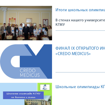
Итоги школьных олимпиа
В стенах нашего университ
КГМУ
ФИНАЛ IХ ОТКРЫТОГО И
«CREDO MEDICUS»
Школьные олимпиады КГМ