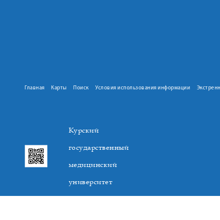
Главная
Карты
Поиск
Условия использования информации
Экстрен
Курский
государственный
медицинский
университет