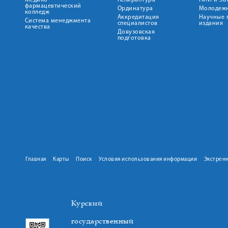
Медико-
Аспирантура
НИИ и ЭБ
фармацевтический
Ординатура
Молодежн
колледж
Аккредитация
Научные 
Система менеджмента
специалистов
издания
качества
Довузовская
подготовка
Главная
Карты
Поиск
Условия использования информации
Экстрен
Курский
государственный