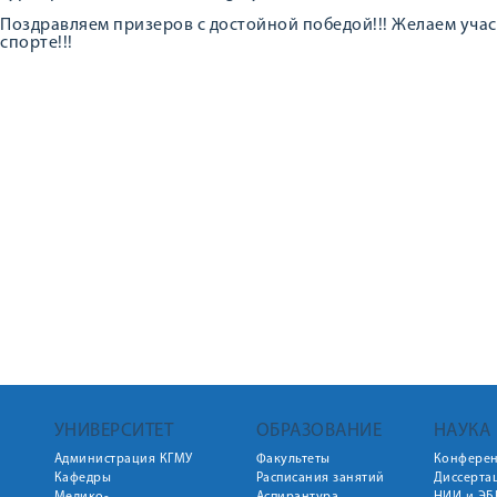
Поздравляем призеров с достойной победой!!! Желаем учас
спорте!!!
УНИВЕРСИТЕТ
ОБРАЗОВАНИЕ
НАУКА
Администрация КГМУ
Факультеты
Конфере
Кафедры
Расписания занятий
Диссерта