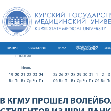
МЕЖДУНАРОДНОЕ
ГЛАВНАЯ
ОБРАЗОВАНИЕ
НАУКА
МЕД
СОТРУДНИЧЕСТВО
СОБЫТИЯ
Июль
19
20
21
22
23
24
25
26
27
28
29
30
31
1
2
3
Вс
Пн
Вт
Ср
Чт
Пт
Сб
Вс
Пн
Вт
Ср
Чт
Пт
Сб
Вс
П
В КГМУ ПРОШЕЛ ВОЛЕЙБ