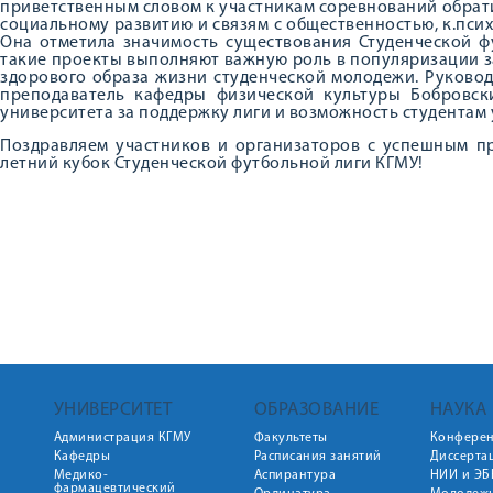
приветственным словом к участникам соревнований обрат
социальному развитию и связям с общественностью, к.псих
Она отметила значимость существования Студенческой ф
такие проекты выполняют важную роль в популяризации 
здорового образа жизни студенческой молодежи. Руковод
преподаватель кафедры физической культуры Бобровски
университета за поддержку лиги и возможность студентам у
Поздравляем участников и организаторов с успешным п
летний кубок Студенческой футбольной лиги КГМУ!
УНИВЕРСИТЕТ
ОБРАЗОВАНИЕ
НАУКА
Администрация КГМУ
Факультеты
Конфере
Кафедры
Расписания занятий
Диссерта
Медико-
Аспирантура
НИИ и ЭБ
фармацевтический