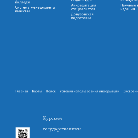
Ординатура
Молодежн
колледж
Аккредитация
Научные 
Система менеджмента
специалистов
издания
качества
Довузовская
подготовка
Главная
Карты
Поиск
Условия использования информации
Экстрен
Курский
государственный