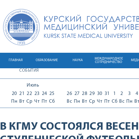
МЕЖДУНАРОДНОЕ
ГЛАВНАЯ
ОБРАЗОВАНИЕ
НАУКА
МЕД
СОТРУДНИЧЕСТВО
СОБЫТИЯ
Июль
20
21
22
23
24
25
26
27
28
29
30
31
1
2
3
4
Пн
Вт
Ср
Чт
Пт
Сб
Вс
Пн
Вт
Ср
Чт
Пт
Сб
Вс
Пн
В
В КГМУ СОСТОЯЛСЯ ВЕСЕ