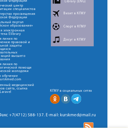
йской Федерации
Library (ENG)
ический центр
итации специалистов
Визит в КГМУ
терство просвещения
йской Федерации
альный портал
йское образование»
Спорт в КГМУ
я электронная
тека Elibrary
я линия по
Досуг в КГМУ
чению правовой и
льной защиты
ющихся
овательных
изаций высшего
ования
я линия по
логической помощи
ческой молодежи
н обучение
kurskmed.com
твенный медицинский
ов сайта, ссылка
КГМУ в социальных сетях
Laravel
 Факс +7(4712) 588-137. E-mail: kurskmed@mail.ru