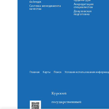
Ординатура
колледж
Аккредитация
Система менеджмента
специалистов
качества
Довузовская
подготовка
Главная
Карты
Поиск
Условия использования информац
Курский
государственный