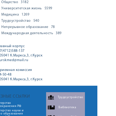
Общество
3182
Университетская жизнь
5599
Медицина
1269
Трудоустройство
540
Непрерывное образование
78
Международная деятельность
389
лавный корпус
7(4712)588-137
05041 К.Маркса,3, г.Курск
urskmed@mail.ru
риемная комиссия
4-50-48
05041 К.Маркса,3, г.Курск
ЕЗНЫЕ ССЫЛКИ
Трудоустройство
терство
оохранения РФ
Библиотека
ерство науки и
го образования