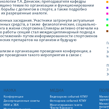
макологии Т.А. Денисюк; преподавателя кафедры
священо темам по организации и функционировании
борьбы с допингом в спорте, а также подробно
 их разрешенные аналоги.
ионных заседания. Участники затронули актуальные
ных средств, а также физиологические, социально-
га в жизни спортсмена.Спикеры активно отвечали на
ю работы секций стал междисциплинарный подход к
 достижений» путем информированности спортсменов
нских препаратов на организм и будущую
Г
+
ализм и организацию проведения конференции, а
3
ре проведения такого мероприятия в связи с
k
П
7
3
НАУКА
МЕДИА
ПОЛ
Конференции
Видеоархив событий КГМУ
Минис
здрав
Диссертационные советы
Фотоархив событий КГМУ
Минист
НИИ и ЭБК
Многотиражная газета
высше
"Вести Курского