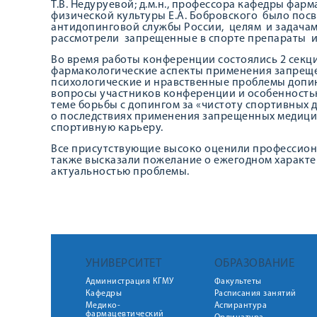
Т.В. Недуруевой; д.м.н., профессора кафедры фар
физической культуры Е.А. Бобровского было по
антидопинговой службы России, целям и задачам 
рассмотрели запрещенные в спорте препараты и
Во время работы конференции состоялись 2 секц
фармакологические аспекты применения запрещен
психологические и нравственные проблемы допин
вопросы участников конференции и особенность
теме борьбы с допингом за «чистоту спортивных
о последствиях применения запрещенных медици
спортивную карьеру.
Все присутствующие высоко оценили профессион
также высказали пожелание о ежегодном характе
актуальностью проблемы.
УНИВЕРСИТЕТ
ОБРАЗОВАНИЕ
Администрация КГМУ
Факультеты
Кафедры
Расписания занятий
Медико-
Аспирантура
фармацевтический