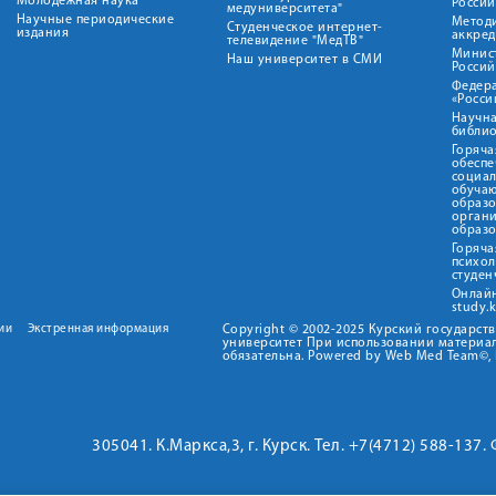
Молодежная наука
Росси
медуниверситета"
Научные периодические
Метод
Студенческое интернет-
издания
аккред
телевидение "МедТВ"
Минис
Наш университет в СМИ
Росси
Федер
«Росси
Научна
библио
Горяча
обеспе
социа
обуча
образ
орган
образ
Горяча
психо
студен
Онлай
study.
ии
Экстренная информация
Copyright © 2002-2025 Курский государс
университет При использовании материал
обязательна. Powered by Web Med Team©, 
305041. К.Маркса,3, г. Курск. Тел. +7(4712) 588-137.