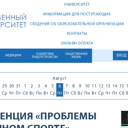
УНИВЕРСИТЕТ
ИНФОРМАЦИЯ ДЛЯ ПОСТУПАЮЩИХ
СВЕДЕНИЯ ОБ ОБРАЗОВАТЕЛЬНОЙ ОРГАНИЗАЦИИ
КОНТАКТЫ
ОНЛАЙН ОПЛАТА
СОДЕЙСТВИЕ
ОБЩЕСТВЕННАЯ
ВХОД
МЕДИЦИНА
ТРУДОУСТРОЙСТВУ
ЖИЗНЬ
Август
29
30
31
1
2
3
4
5
6
7
8
9
10
11
12
13
14
15
Ср
Чт
Пт
Сб
Вс
Пн
Вт
Ср
Чт
Пт
Сб
Вс
Пн
Вт
Ср
Чт
Пт
Сб
РЕНЦИЯ «ПРОБЛЕМЫ