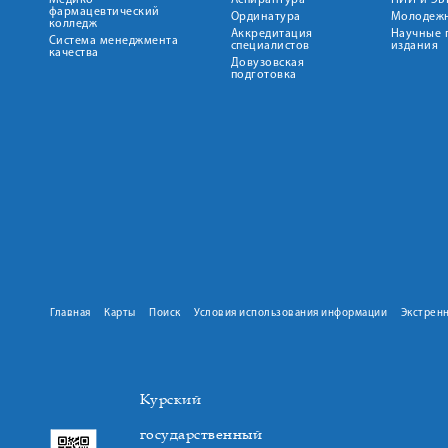
Медико-
Аспирантура
НИИ и ЭБ
фармацевтический
Ординатура
Молодежн
колледж
Аккредитация
Научные 
Система менеджмента
специалистов
издания
качества
Довузовская
подготовка
Главная
Карты
Поиск
Условия использования информации
Экстрен
Курский
государственный