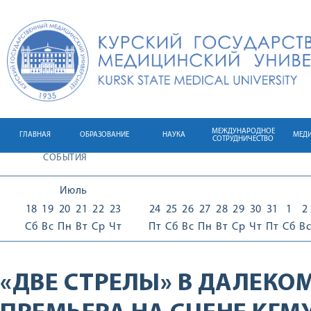
МЕЖДУНАРОДНОЕ
ГЛАВНАЯ
ОБРАЗОВАНИЕ
НАУКА
МЕД
СОТРУДНИЧЕСТВО
СОБЫТИЯ
Июль
18
19
20
21
22
23
24
25
26
27
28
29
30
31
1
2
Сб
Вс
Пн
Вт
Ср
Чт
Пт
Сб
Вс
Пн
Вт
Ср
Чт
Пт
Сб
Вс
«ДВЕ СТРЕЛЫ» В ДАЛЕКО