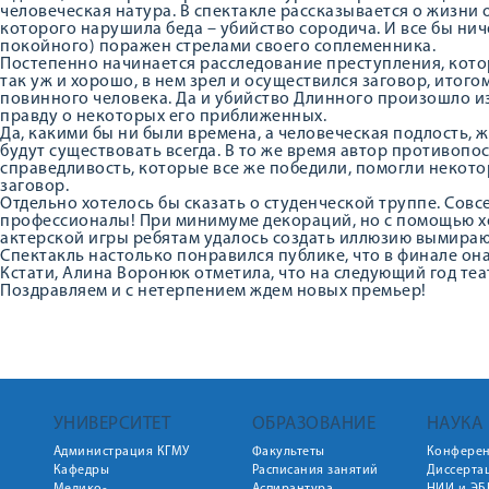
человеческая натура. В спектакле рассказывается о жизни
которого нарушила беда – убийство сородича. И все бы ниче
покойного) поражен стрелами своего соплеменника.
Постепенно начинается расследование преступления, котор
так уж и хорошо, в нем зрел и осуществился заговор, итогом
повинного человека. Да и убийство Длинного произошло из-
правду о некоторых его приближенных.
Да, какими бы ни были времена, а человеческая подлость, ж
будут существовать всегда. В то же время автор противоп
справедливость, которые все же победили, помогли некот
заговор.
Отдельно хотелось бы сказать о студенческой труппе. Совсе
профессионалы! При минимуме декораций, но с помощью х
актерской игры ребятам удалось создать иллюзию вымирающ
Спектакль настолько понравился публике, что в финале он
Кстати, Алина Воронюк отметила, что на следующий год теат
Поздравляем и с нетерпением ждем новых премьер!
УНИВЕРСИТЕТ
ОБРАЗОВАНИЕ
НАУКА
Администрация КГМУ
Факультеты
Конфере
Кафедры
Расписания занятий
Диссерта