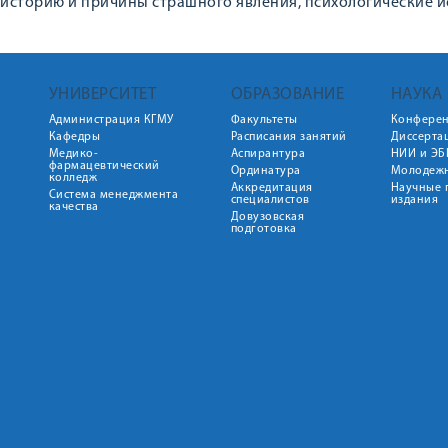
историю и причины страшного явления, психологические и
УНИВЕРСИТЕТ
ОБРАЗОВАНИЕ
НАУКА
Администрация КГМУ
Факультеты
Конфере
Кафедры
Расписания занятий
Диссерта
Медико-
Аспирантура
НИИ и ЭБ
фармацевтический
Ординатура
Молодежн
колледж
Аккредитация
Научные 
Система менеджмента
специалистов
издания
качества
Довузовская
подготовка