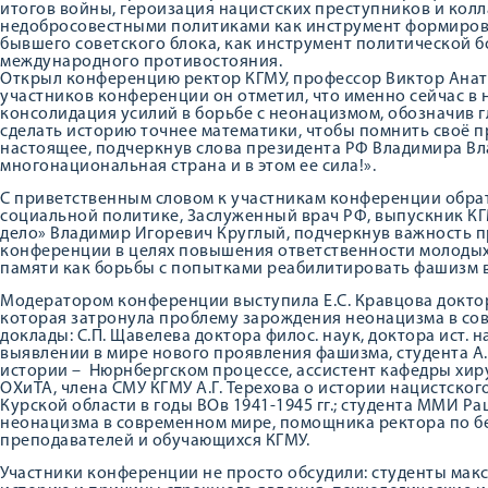
итогов войны, героизация нацистских преступников и кол
недобросовестными политиками как инструмент формиров
бывшего советского блока, как инструмент политической 
международного противостояния.
Открыл конференцию ректор КГМУ, профессор Виктор Анат
участников конференции он отметил, что именно сейчас в 
консолидация усилий в борьбе с неонацизмом, обозначив 
сделать историю точнее математики, чтобы помнить своё 
настоящее, подчеркнув слова президента РФ Владимира Вл
многонациональная страна и в этом ее сила!».
С приветственным словом к участникам конференции обрат
социальной политике, Заслуженный врач РФ, выпускник КГМ
дело» Владимир Игоревич Круглый, подчеркнув важность 
конференции в целях повышения ответственности молодых
памяти как борьбы с попытками реабилитировать фашизм 
Модератором конференции выступила Е.С. Кравцова доктор
которая затронула проблему зарождения неонацизма в сов
доклады: С.П. Щавелева доктора филос. наук, доктора ист.
выявлении в мире нового проявления фашизма, студента А
истории – Нюрнбергском процессе, ассистент кафедры хир
ОХиТА, члена СМУ КГМУ А.Г. Терехова о истории нацистск
Курской области в годы ВОв 1941-1945 гг.; студента ММИ 
неонацизма в современном мире, помощника ректора по бе
преподавателей и обучающихся КГМУ.
Участники конференции не просто обсудили: студенты макс