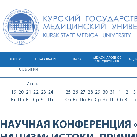
МЕЖДУНАРОДНОЕ
ГЛАВНАЯ
ОБРАЗОВАНИЕ
НАУКА
МЕД
СОТРУДНИЧЕСТВО
СОБЫТИЯ
Июль
19
20
21
22
23
24
25
26
27
28
29
30
31
1
2
3
Вс
Пн
Вт
Ср
Чт
Пт
Сб
Вс
Пн
Вт
Ср
Чт
Пт
Сб
Вс
П
НАУЧНАЯ КОНФЕРЕНЦИЯ