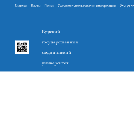
Главная
Карты
Поиск
Условия использования информации
Экстрен
Курский
государственный
медицинский
университет