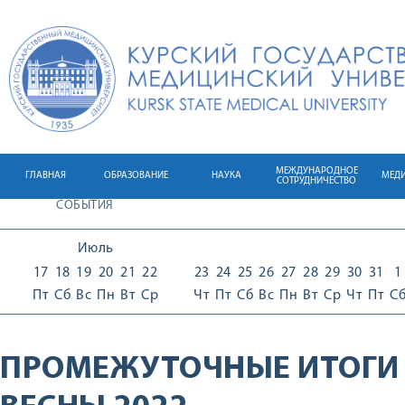
МЕЖДУНАРОДНОЕ
ГЛАВНАЯ
ОБРАЗОВАНИЕ
НАУКА
МЕД
СОТРУДНИЧЕСТВО
СОБЫТИЯ
Июль
17
18
19
20
21
22
23
24
25
26
27
28
29
30
31
1
Пт
Сб
Вс
Пн
Вт
Ср
Чт
Пт
Сб
Вс
Пн
Вт
Ср
Чт
Пт
С
ПРОМЕЖУТОЧНЫЕ ИТОГИ