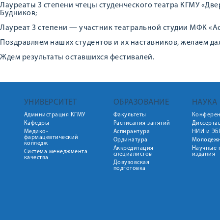
Лауреаты 3 степени чтецы студенческого театра КГМУ «Две
Будников;
Лауреат 3 степени — участник театральной студии МФК «Ас
Поздравляем наших студентов и их наставников, желаем д
Ждем результаты оставшихся фестивалей.
УНИВЕРСИТЕТ
ОБРАЗОВАНИЕ
НАУКА
Администрация КГМУ
Факультеты
Конфере
Кафедры
Расписания занятий
Диссерта
Медико-
Аспирантура
НИИ и ЭБ
фармацевтический
Ординатура
Молодежн
колледж
Аккредитация
Научные 
Система менеджмента
специалистов
издания
качества
Довузовская
подготовка