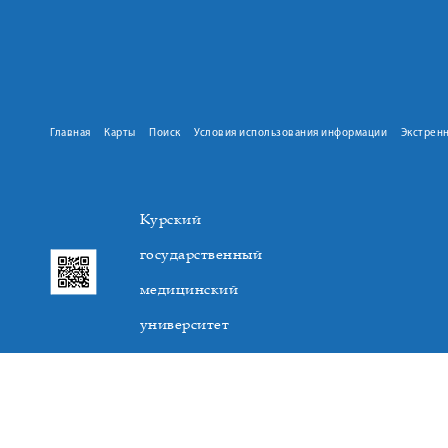
Главная
Карты
Поиск
Условия использования информации
Экстрен
Курский
государственный
медицинский
университет