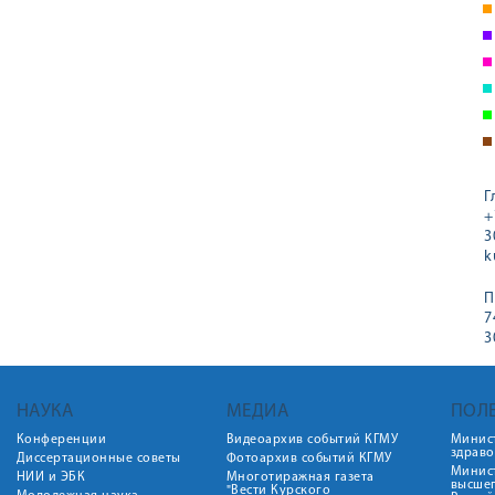
Г
+
3
k
П
7
3
НАУКА
МЕДИА
ПОЛ
Конференции
Видеоархив событий КГМУ
Минис
здрав
Диссертационные советы
Фотоархив событий КГМУ
Минист
НИИ и ЭБК
Многотиражная газета
высше
"Вести Курского