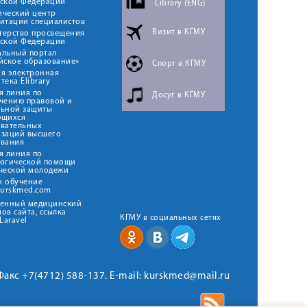
йской Федерации
Library (ENG)
ический центр
итации специалистов
Визит в КГМУ
терство просвещения
йской Федерации
альный портал
йское образование»
Спорт в КГМУ
я электронная
тека Elibrary
я линия по
Досуг в КГМУ
чению правовой и
льной защиты
ющихся
овательных
изаций высшего
ования
я линия по
логической помощи
ческой молодежи
н обучение
kurskmed.com
твенный медицинский
ов сайта, ссылка
КГМУ в социальных сетях
Laravel
 Факс +7(4712) 588-137. E-mail: kurskmed@mail.ru