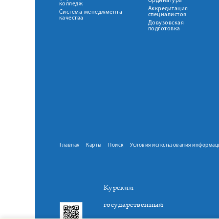
Ординатура
колледж
Аккредитация
Система менеджмента
специалистов
качества
Довузовская
подготовка
Главная
Карты
Поиск
Условия использования информац
Курский
государственный