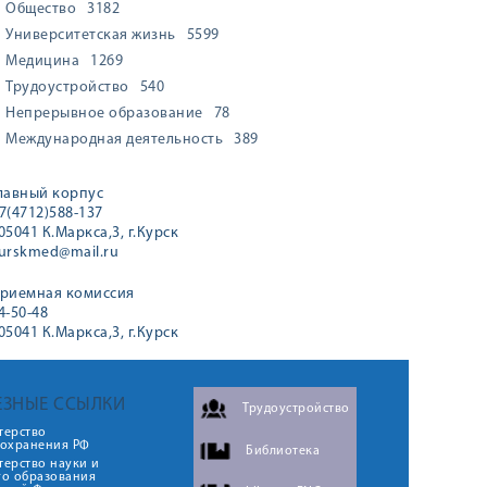
Общество
3182
Университетская жизнь
5599
Медицина
1269
Трудоустройство
540
Непрерывное образование
78
Международная деятельность
389
лавный корпус
7(4712)588-137
05041 К.Маркса,3, г.Курск
urskmed@mail.ru
риемная комиссия
4-50-48
05041 К.Маркса,3, г.Курск
ЕЗНЫЕ ССЫЛКИ
Трудоустройство
терство
оохранения РФ
Библиотека
ерство науки и
го образования