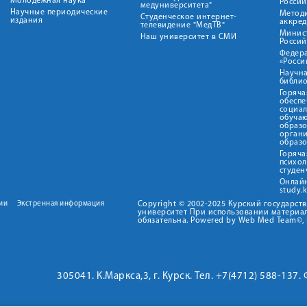
Молодежная наука
Росси
медуниверситета"
Научные периодические
Метод
Студенческое интернет-
издания
аккред
телевидение "МедТВ"
Минис
Наш университет в СМИ
Росси
Федер
«Росси
Научна
библио
Горяча
обеспе
социа
обуча
образ
орган
образ
Горяча
психо
студен
Онлай
study.
ии
Экстренная информация
Copyright © 2002-2025 Курский государс
университет При использовании материал
обязательна. Powered by Web Med Team©, 
305041. К.Маркса,3, г. Курск. Тел. +7(4712) 588-137.