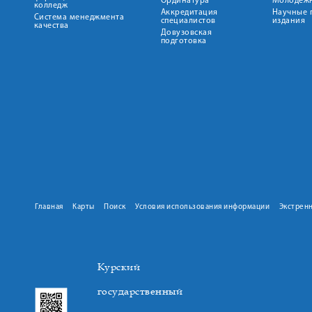
Ординатура
Молодежн
колледж
Аккредитация
Научные 
Система менеджмента
специалистов
издания
качества
Довузовская
подготовка
Главная
Карты
Поиск
Условия использования информации
Экстрен
Курский
государственный