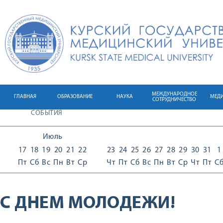
МЕЖДУНАРОДНОЕ
ГЛАВНАЯ
ОБРАЗОВАНИЕ
НАУКА
МЕД
СОТРУДНИЧЕСТВО
СОБЫТИЯ
Июль
17
18
19
20
21
22
23
24
25
26
27
28
29
30
31
1
Пт
Сб
Вс
Пн
Вт
Ср
Чт
Пт
Сб
Вс
Пн
Вт
Ср
Чт
Пт
С
С ДНЕМ МОЛОДЕЖИ!