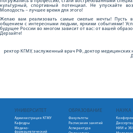
погружались в профессию, стали востребованными специа
культурный, спортивный потенциал. Не упускайте воз
Молодость – лучшее время для этого!
Желаю вам реализовать самые смелые мечты! Пусть в
общением с интересными людьми, яркими событиями! Успе
будущее России во многом зависит от вас: от вашей образ
Дерзайте!
ректор КГМУ, заслуженный врач РФ, доктор медицинских 
Д
УНИВЕРСИТЕТ
ОБРАЗОВАНИЕ
НАУКА
Администрация КГМУ
Факультеты
Конфере
Кафедры
Расписания занятий
Диссерта
Медико-
Аспирантура
НИИ и ЭБ
фармацевтический