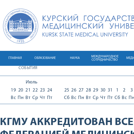
МЕЖДУНАРОДНОЕ
ГЛАВНАЯ
ОБРАЗОВАНИЕ
НАУКА
МЕД
СОТРУДНИЧЕСТВО
СОБЫТИЯ
Июль
19
20
21
22
23
24
25
26
27
28
29
30
31
1
2
3
Вс
Пн
Вт
Ср
Чт
Пт
Сб
Вс
Пн
Вт
Ср
Чт
Пт
Сб
Вс
П
КГМУ АККРЕДИТОВАН ВС