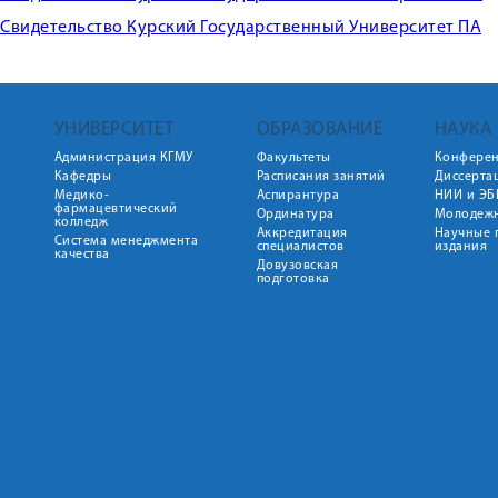
Свидетельство Курский Государственный Университет ПА
УНИВЕРСИТЕТ
ОБРАЗОВАНИЕ
НАУКА
Администрация КГМУ
Факультеты
Конфере
Кафедры
Расписания занятий
Диссерта
Медико-
Аспирантура
НИИ и ЭБ
фармацевтический
Ординатура
Молодежн
колледж
Аккредитация
Научные 
Система менеджмента
специалистов
издания
качества
Довузовская
подготовка