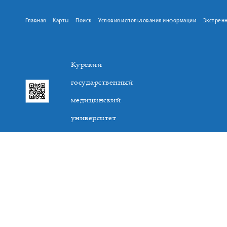
Главная
Карты
Поиск
Условия использования информации
Экстрен
Курский
государственный
медицинский
университет