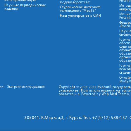
Молодежная наука
Росси
медуниверситета"
Научные периодические
Метод
Студенческое интернет-
издания
аккред
телевидение "МедТВ"
Минис
Наш университет в СМИ
Росси
Федер
«Росси
Научна
библио
Горяча
обеспе
социа
обуча
образ
орган
образ
Горяча
психо
студен
Онлай
study.
ии
Экстренная информация
Copyright © 2002-2025 Курский государс
университет При использовании материал
обязательна. Powered by Web Med Team©, 
305041. К.Маркса,3, г. Курск. Тел. +7(4712) 588-137.