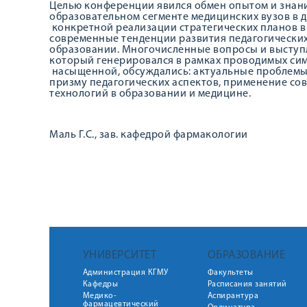
Целью конференции явился обмен опытом и знан
образовательном сегменте медицинских вузов в д
конкретной реализации стратегических планов в 
современные тенденции развития педагогически
образовании. Многочисленные вопросы и выступл
который генерировался в рамках проводимых си
насыщенной, обсуждались: актуальные проблемы
призму педагогических аспектов, применение с
технологий в образовании и медицине.
Маль Г.С., зав. кафедрой фармакологии
УНИВЕРСИТЕТ
ОБРАЗОВАНИЕ
Администрация КГМУ
Факультеты
Кафедры
Расписания занятий
Медико-
Аспирантура
фармацевтический