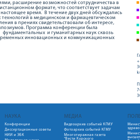
иями, расширение возможностей сотрудничества в
истанционном формате, что соответствует задачам
настоящее время. В течение двух дней обсуждались
х технологий в медицинском и фармацевтическом
ения в прениях свидетельствовали об интересе,
мпозиумов. Программа конференции была
 фундаментальных и гуманитарных наук сквозь
овременных инновационных и коммуникационных
Г
+
3
k
П
7
3
НАУКА
МЕДИА
ПОЛ
Конференции
Видеоархив событий КГМУ
Минис
здрав
Диссертационные советы
Фотоархив событий КГМУ
Минист
НИИ и ЭБК
Многотиражная газета
высше
"Вести Курского