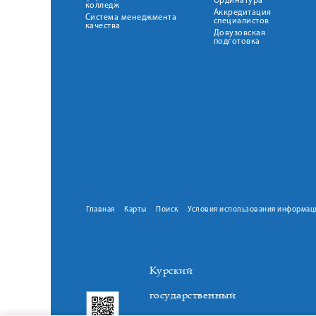
Ординатура
колледж
Аккредитация
Система менеджмента
специалистов
качества
Довузовская
подготовка
Главная
Карты
Поиск
Условия использования информац
Курский
государственный