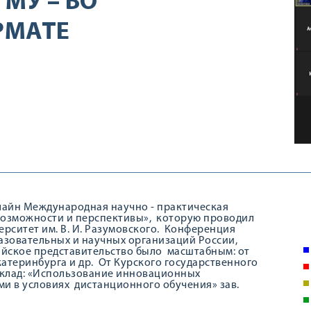
МУ – ВО
РМАТЕ
н-лайн Международная научно - практическая
возможности и перспективы», которую проводил
рситет им. В. И. Разумовского. Конференция
азовательных и научных организаций России,
ийское представительство было масштабным: от
катеринбурга и др. От Курского государственного
оклад: «Использование инновационных
и в условиях дистанционного обучения» зав.