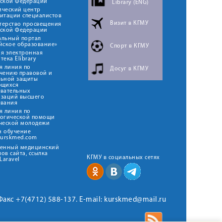
йской Федерации
Library (ENG)
ический центр
итации специалистов
Визит в КГМУ
терство просвещения
йской Федерации
альный портал
йское образование»
Спорт в КГМУ
я электронная
тека Elibrary
я линия по
Досуг в КГМУ
чению правовой и
льной защиты
ющихся
овательных
изаций высшего
ования
я линия по
логической помощи
ческой молодежи
н обучение
kurskmed.com
твенный медицинский
ов сайта, ссылка
КГМУ в социальных сетях
Laravel
 Факс +7(4712) 588-137. E-mail: kurskmed@mail.ru