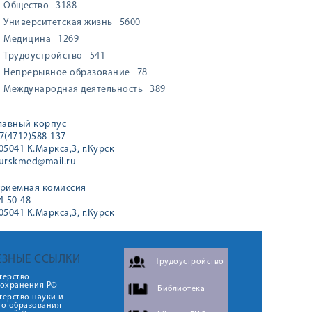
Общество
3188
Университетская жизнь
5600
Медицина
1269
Трудоустройство
541
Непрерывное образование
78
Международная деятельность
389
лавный корпус
7(4712)588-137
05041 К.Маркса,3, г.Курск
urskmed@mail.ru
риемная комиссия
4-50-48
05041 К.Маркса,3, г.Курск
ЕЗНЫЕ ССЫЛКИ
Трудоустройство
терство
оохранения РФ
Библиотека
ерство науки и
го образования