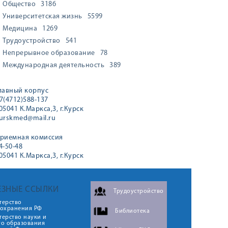
Общество
3186
Университетская жизнь
5599
Медицина
1269
Трудоустройство
541
Непрерывное образование
78
Международная деятельность
389
лавный корпус
7(4712)588-137
05041 К.Маркса,3, г.Курск
urskmed@mail.ru
риемная комиссия
4-50-48
05041 К.Маркса,3, г.Курск
ЕЗНЫЕ ССЫЛКИ
Трудоустройство
терство
оохранения РФ
Библиотека
ерство науки и
го образования