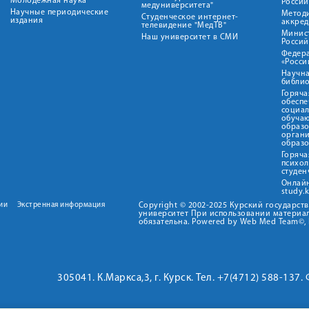
Молодежная наука
Росси
медуниверситета"
Научные периодические
Метод
Студенческое интернет-
издания
аккред
телевидение "МедТВ"
Минис
Наш университет в СМИ
Росси
Федер
«Росси
Научна
библио
Горяча
обеспе
социа
обуча
образ
орган
образ
Горяча
психо
студен
Онлай
study.
ии
Экстренная информация
Copyright © 2002-2025 Курский государс
университет При использовании материал
обязательна. Powered by Web Med Team©, 
305041. К.Маркса,3, г. Курск. Тел. +7(4712) 588-137.