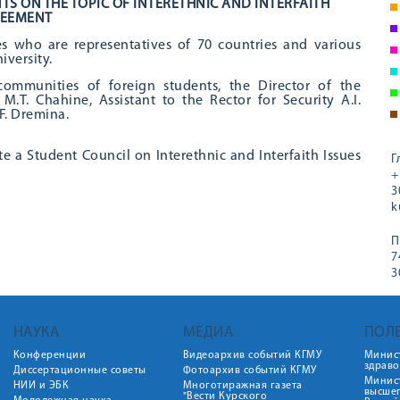
TS ON THE TOPIC OF INTERETHNIC AND INTERFAITH
EEMENT
s who are representatives of 70 countries and various
iversity.
ommunities of foreign students, the Director of the
 M.T. Chahine, Assistant to the Rector for Security A.I.
.F. Dremina.
e a Student Council on Interethnic and Interfaith Issues
Г
+
3
k
П
7
3
НАУКА
МЕДИА
ПОЛ
Конференции
Видеоархив событий КГМУ
Минис
здрав
Диссертационные советы
Фотоархив событий КГМУ
Минист
НИИ и ЭБК
Многотиражная газета
высше
"Вести Курского