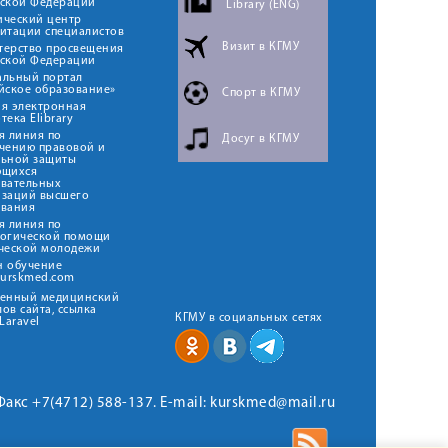
йской Федерации
Library (ENG)
ический центр
итации специалистов
Визит в КГМУ
терство просвещения
йской Федерации
альный портал
йское образование»
Спорт в КГМУ
я электронная
тека Elibrary
я линия по
Досуг в КГМУ
чению правовой и
льной защиты
ющихся
овательных
изаций высшего
ования
я линия по
логической помощи
ческой молодежи
н обучение
kurskmed.com
твенный медицинский
ов сайта, ссылка
КГМУ в социальных сетях
Laravel
 Факс +7(4712) 588-137. E-mail: kurskmed@mail.ru