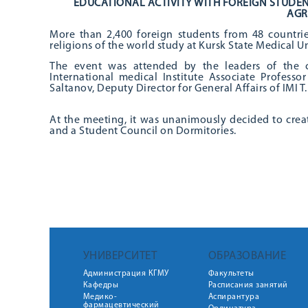
EDUCATIONAL ACTIVITY WITH FOREIGN STUDEN
AGR
More than 2,400 foreign students from 48 countrie
religions of the world study at Kursk State Medical Un
The event was attended by the leaders of the c
International medical Institute Associate Professor
Saltanov, Deputy Director for General Affairs of IMI T
At the meeting, it was unanimously decided to creat
and a Student Council on Dormitories.
УНИВЕРСИТЕТ
ОБРАЗОВАНИЕ
Администрация КГМУ
Факультеты
Кафедры
Расписания занятий
Медико-
Аспирантура
фармацевтический