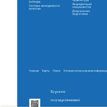
Ординатура
колледж
Аккредитация
Система менеджмента
специалистов
качества
Довузовская
подготовка
Главная
Карты
Поиск
Условия использования информац
Курский
государственный