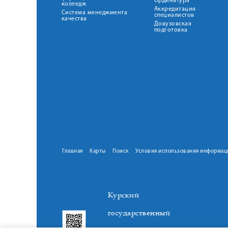
Ординатура
колледж
Аккредитация
Система менеджмента
специалистов
качества
Довузовская
подготовка
Главная
Карты
Поиск
Условия использования информац
Курский
государственный