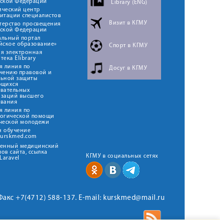
йской Федерации
Library (ENG)
ический центр
итации специалистов
Визит в КГМУ
терство просвещения
йской Федерации
альный портал
йское образование»
Спорт в КГМУ
я электронная
тека Elibrary
я линия по
Досуг в КГМУ
чению правовой и
льной защиты
ющихся
овательных
изаций высшего
ования
я линия по
логической помощи
ческой молодежи
н обучение
kurskmed.com
твенный медицинский
ов сайта, ссылка
КГМУ в социальных сетях
Laravel
 Факс +7(4712) 588-137. E-mail: kurskmed@mail.ru