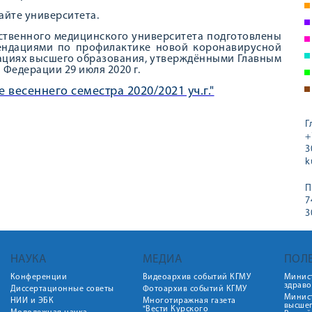
айте университета.
ственного медицинского университета подготовлены
мендациями по профилактике новой коронавирусной
зациях высшего образования, утверждёнными Главным
Федерации 29 июля 2020 г.
 весеннего семестра 2020/2021 уч.г."
Г
+
3
k
П
7
3
НАУКА
МЕДИА
ПОЛ
Конференции
Видеоархив событий КГМУ
Минис
здрав
Диссертационные советы
Фотоархив событий КГМУ
Минист
НИИ и ЭБК
Многотиражная газета
высше
"Вести Курского