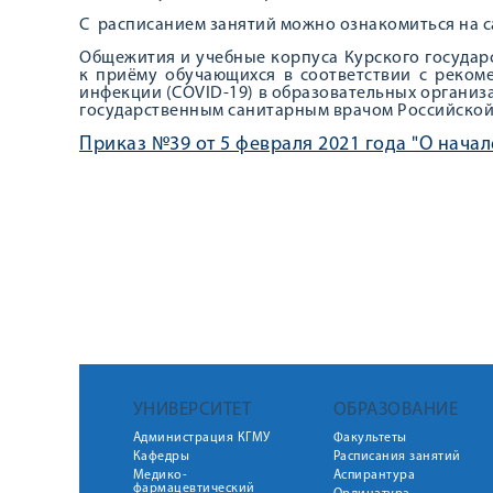
С расписанием занятий можно ознакомиться на с
Общежития и учебные корпуса Курского государ
к приёму обучающихся в соответствии с реко
инфекции (COVID-19) в образовательных органи
государственным санитарным врачом Российской 
Приказ №39 от 5 февраля 2021 года "О начале
УНИВЕРСИТЕТ
ОБРАЗОВАНИЕ
Администрация КГМУ
Факультеты
Кафедры
Расписания занятий
Медико-
Аспирантура
фармацевтический