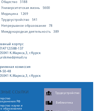
Общество
3188
Университетская жизнь
5600
Медицина
1269
Трудоустройство
541
Непрерывное образование
78
Международная деятельность
389
лавный корпус
7(4712)588-137
05041 К.Маркса,3, г.Курск
urskmed@mail.ru
риемная комиссия
4-50-48
05041 К.Маркса,3, г.Курск
ЕЗНЫЕ ССЫЛКИ
Трудоустройство
терство
оохранения РФ
Библиотека
ерство науки и
го образования