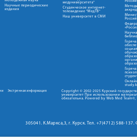
Молодежная наука
Росси
медуниверситета"
Научные периодические
Метод
Студенческое интернет-
издания
аккред
телевидение "МедТВ"
Минис
Наш университет в СМИ
Росси
Федер
«Росси
Научна
библио
Горяча
обеспе
социа
обуча
образ
орган
образ
Горяча
психо
студен
Онлай
study.
ии
Экстренная информация
Copyright © 2002-2025 Курский государс
университет При использовании материал
обязательна. Powered by Web Med Team©, 
305041. К.Маркса,3, г. Курск. Тел. +7(4712) 588-137.