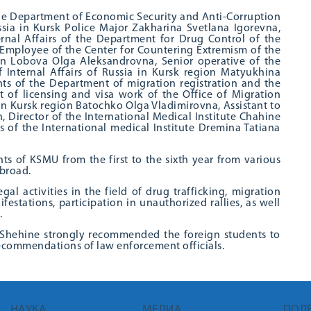
he Department of Economic Security and Anti-Corruption
ssia in Kursk Police Major Zakharina Svetlana Igorevna,
ernal Affairs of the Department for Drug Control of the
on Employee of the Center for Countering Extremism of the
gion Lobova Olga Aleksandrovna, Senior operative of the
 Internal Affairs of Russia in Kursk region Matyukhina
nts of the Department of migration registration and the
t of licensing and visa work of the Office of Migration
ia in Kursk region Batochko Olga Vladimirovna, Assistant to
, Director of the International Medical Institute Chahine
 of the International medical Institute Dremina Tatiana
s of KSMU from the first to the sixth year from various
abroad.
l activities in the field of drug trafficking, migration
festations, participation in unauthorized rallies, as well
.
T. Shehine strongly recommended the foreign students to
recommendations of law enforcement officials.
НАУКА
МЕДИА
ПОЛ