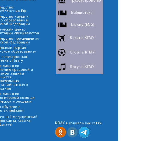
Трудоустройство
терство
оохранения РФ
Библиотека
ерство науки и
го образования
йской Федерации
Library (ENG)
ический центр
итации специалистов
Визит в КГМУ
терство просвещения
йской Федерации
альный портал
йское образование»
Спорт в КГМУ
я электронная
тека Elibrary
я линия по
Досуг в КГМУ
чению правовой и
льной защиты
ющихся
овательных
изаций высшего
ования
я линия по
логической помощи
ческой молодежи
н обучение
kurskmed.com
твенный медицинский
ов сайта, ссылка
КГМУ в социальных сетях
Laravel