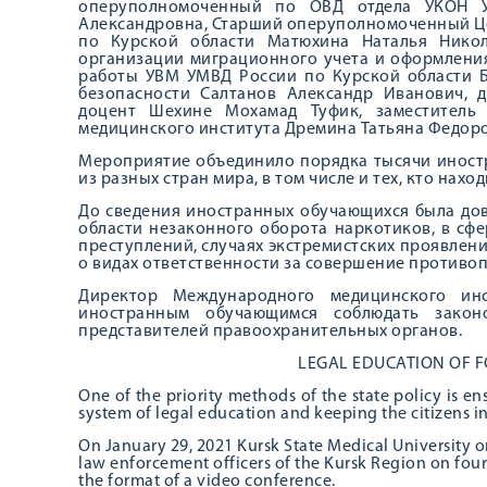
оперуполномоченный по ОВД отдела УКОН У
Александровна, Старший оперуполномоченный Ц
по Курской области Матюхина Наталья Нико
организации миграционного учета и оформлени
работы УВМ УМВД России по Курской области 
безопасности Салтанов Александр Иванович, 
доцент Шехине Мохамад Туфик, заместитель
медицинского института Дремина Татьяна Федор
Мероприятие объединило порядка тысячи иност
из разных стран мира, в том числе и тех, кто нах
До сведения иностранных обучающихся была до
области незаконного оборота наркотиков, в сф
преступлений, случаях экстремистских проявлени
о видах ответственности за совершение противо
Директор Международного медицинского инс
иностранным обучающимся соблюдать законо
представителей правоохранительных органов.
LEGAL EDUCATION OF 
One of the priority methods of the state policy is en
system of legal education and keeping the citizens i
On January 29, 2021 Kursk State Medical University 
law enforcement officers of the Kursk Region on four
the format of a video conference.