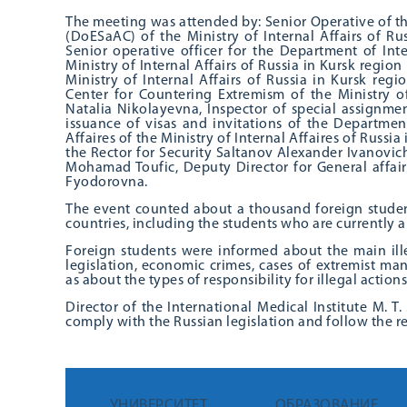
The meeting was attended by: Senior Operative of t
(DoESaAC) of the Ministry of Internal Affairs of Ru
Senior operative officer for the Department of Int
Ministry of Internal Affairs of Russia in Kursk regi
Ministry of Internal Affairs of Russia in Kursk re
Center for Countering Extremism of the Ministry of
Natalia Nikolayevna, Inspector of special assignme
issuance of visas and invitations of the Departmen
Affaires of the Ministry of Internal Affaires of Russ
the Rector for Security Saltanov Alexander Ivanovich
Mohamad Toufic, Deputy Director for General affairs
Fyodorovna.
The event counted about a thousand foreign student
countries, including the students who are currently 
Foreign students were informed about the main illega
legislation, economic crimes, cases of extremist mani
as about the types of responsibility for illegal actions
Director of the International Medical Institute M. 
comply with the Russian legislation and follow the 
УНИВЕРСИТЕТ
ОБРАЗОВАНИЕ