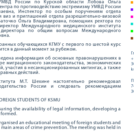
МВД России по Курской области Лобова Ольга
ентра по противодействию экстремизму УМВД России
лаевна, Инспектор по особым поручениям отдела
я виз и приглашений отдела разрешительно-визовой
Баточко Ольга Владимировна, помощник ректора по
директор Международного медицинского института
 директора по общим вопросам Международного
овна.
ранных обучающихся КГМУ с первого по шестой курс
одится в данный момент за рубежом.
Г
ведена информация об основных правонарушениях в
+
ере миграционного законодательства, экономических
3
й, участия в несанкционированных митингах, а также
k
правных действий.
П
титута М.Т. Шехине настоятельно рекомендовал
дательство России и следовать рекомендациям
7
3
FOREIGN STUDENTS OF KSMU
suring the availability of legal information, developing a
nformed.
organised an educational meeting of foreign students and
 main areas of crime prevention. The meeting was held in