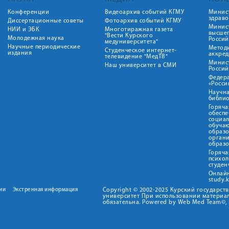
Конференции
Видеоархив событий КГМУ
Минис
здрав
Диссертационные советы
Фотоархив событий КГМУ
Минист
НИИ и ЭБК
Многотиражная газета
высше
"Вести Курского
Молодежная наука
Росси
медуниверситета"
Научные периодические
Метод
Студенческое интернет-
издания
аккред
телевидение "МедТВ"
Минис
Наш университет в СМИ
Росси
Федер
«Росси
Научна
библио
Горяча
обеспе
социа
обуча
образ
орган
образ
Горяча
психо
студен
Онлай
study.
ии
Экстренная информация
Copyright © 2002-2025 Курский государс
университет При использовании материал
обязательна. Powered by Web Med Team©, 