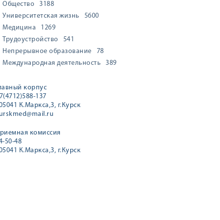
Общество
3188
Университетская жизнь
5600
Медицина
1269
Трудоустройство
541
Непрерывное образование
78
Международная деятельность
389
лавный корпус
7(4712)588-137
05041 К.Маркса,3, г.Курск
urskmed@mail.ru
риемная комиссия
4-50-48
05041 К.Маркса,3, г.Курск