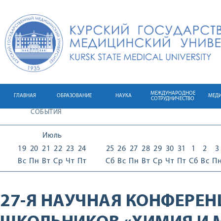
МЕЖДУНАРОДНОЕ
ГЛАВНАЯ
ОБРАЗОВАНИЕ
НАУКА
МЕД
СОТРУДНИЧЕСТВО
СОБЫТИЯ
Июль
19
20
21
22
23
24
25
26
27
28
29
30
31
1
2
3
Вс
Пн
Вт
Ср
Чт
Пт
Сб
Вс
Пн
Вт
Ср
Чт
Пт
Сб
Вс
П
27-Я НАУЧНАЯ КОНФЕРЕН