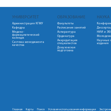
УНИВЕРСИТЕТ
ОБРАЗОВАНИЕ
НАУКА
Администрация КГМУ
Факультеты
Конфере
Кафедры
Расписания занятий
Диссерта
Медико-
Аспирантура
НИИ и ЭБ
фармацевтический
Ординатура
Молодежн
колледж
Аккредитация
Научные 
Система менеджмента
специалистов
издания
качества
Довузовская
подготовка
Главная
Карты
Поиск
Условия использования информации
Экстрен