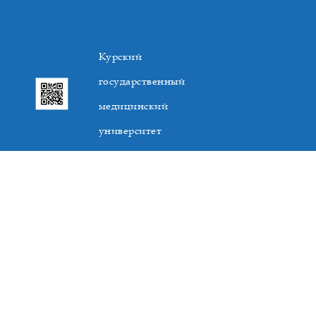
Курский
государственный
медицинский
университет