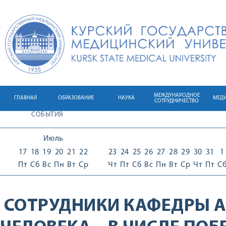
МЕЖДУНАРОДНОЕ
ГЛАВНАЯ
ОБРАЗОВАНИЕ
НАУКА
МЕД
СОТРУДНИЧЕСТВО
СОБЫТИЯ
Июль
17
18
19
20
21
22
23
24
25
26
27
28
29
30
31
1
Пт
Сб
Вс
Пн
Вт
Ср
Чт
Пт
Сб
Вс
Пн
Вт
Ср
Чт
Пт
С
СОТРУДНИКИ КАФЕДРЫ 