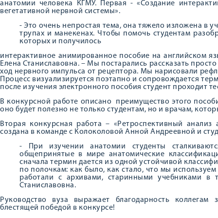
анатомии человека КГМУ. Первая - «Создание интеракт
вегетативной нервной системы».
- Это очень непростая тема, она тяжело изложена в 
трупах и манекенах. Чтобы помочь студентам разобр
которых и получилось
интерактивное анимированное пособие на английском язы
Елена Станиславовна. – Мы постарались рассказать прост
ход нервного импульса от рецептора. Мы нарисовали реф
Процесс визуализируется поэтапно и сопровождается те
после изучения электронного пособия студент проходит тес
В конкурсной работе описано преимущество этого пособи
оно будет полезно не только студентам, но и врачам, котор
Вторая конкурсная работа – «Ретроспективный анализ 
создана в команде с Колоколовой Анной Андреевной и сту
- При изучении анатомии студенты сталкиваютс
общепринятые в мире анатомические классификаци
сначала термин дается из одной устойчивой классифи
по полочкам: как было, как стало, что мы используем
работали с архивами, старинными учебниками в т
Станиславовна.
Руководство вуза выражает благодарность коллегам 
блестящей победой в конкурсе!