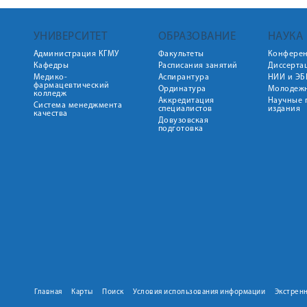
УНИВЕРСИТЕТ
ОБРАЗОВАНИЕ
НАУКА
Администрация КГМУ
Факультеты
Конфере
Кафедры
Расписания занятий
Диссерта
Медико-
Аспирантура
НИИ и ЭБ
фармацевтический
Ординатура
Молодежн
колледж
Аккредитация
Научные 
Система менеджмента
специалистов
издания
качества
Довузовская
подготовка
Главная
Карты
Поиск
Условия использования информации
Экстрен