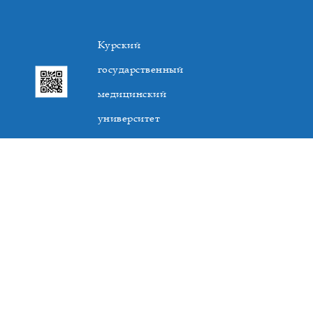
Курский
государственный
медицинский
университет