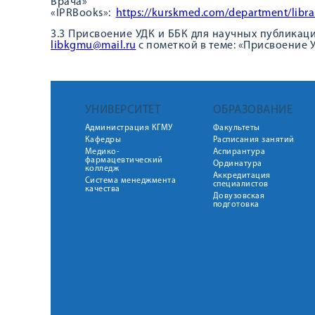
Вра
«IPRBooks»:
https://kurskmed.com/department/libra
3.3 Присвоение УДК и ББК для научных публикац
libkgmu@mail.ru
с пометкой в теме: «Присвоение У
УНИВЕРСИТЕТ
ОБРАЗОВАНИЕ
Администрация КГМУ
Факультеты
Кафедры
Расписания занятий
Медико-
Аспирантура
фармацевтический
Ординатура
колледж
Аккредитация
Система менеджмента
специалистов
качества
Довузовская
подготовка