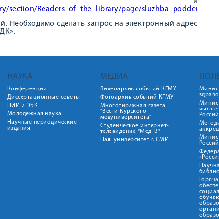
ча» и
ry/section/Readers_of_the_library/page/sluzhba_podderzhki
ий. Необходимо сделать запрос на электронный адрес
ДК».
НАУКА
МЕДИА
ПОЛ
Конференции
Видеоархив событий КГМУ
Минис
здрав
Диссертационные советы
Фотоархив событий КГМУ
Минист
НИИ и ЭБК
Многотиражная газета
высше
"Вести Курского
Молодежная наука
Росси
медуниверситета"
Научные периодические
Метод
Студенческое интернет-
издания
аккред
телевидение "МедТВ"
Минис
Наш университет в СМИ
Росси
Федер
«Росси
Научна
библио
Горяча
обеспе
социа
обуча
образ
орган
образ