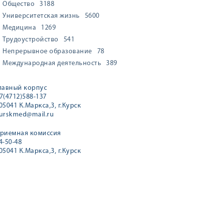
Общество
3188
Университетская жизнь
5600
Медицина
1269
Трудоустройство
541
Непрерывное образование
78
Международная деятельность
389
лавный корпус
7(4712)588-137
05041 К.Маркса,3, г.Курск
urskmed@mail.ru
риемная комиссия
4-50-48
05041 К.Маркса,3, г.Курск