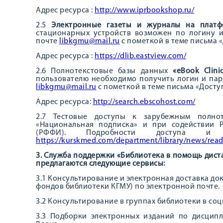
Адрес ресурса :
http://www.iprbookshop.ru/
2.5
Электронные газеты и журналы на платф
стационарных устройств возможен по логину 
почте
libkgmu@mail.ru
с пометкой в теме письма «Д
Адрес ресурса :
https://dlib.eastview.com/
2.6 Полнотекстовые базы данных
«eBook Clinic
пользователю необходимо получить логин и пар
libkgmu@mail.ru
с пометкой в теме письма «Доступ 
Адрес ресурса:
http://search.ebscohost.com/
2.7 Тестовые доступы к зарубежным полно
«Национальная подписка» и при содействии 
(РФФИ). Подробности доступа 
https://kurskmed.com/department/library/news/rea
3. Служба поддержки «Библиотека в помощь дис
предлагаются следующие сервисы:
3.1 Консультирование и электронная доставка до
фондов библиотеки КГМУ) по электронной почте. 
3.2 Консультирование в группах библиотеки в соц
3.3 Подборки электронных изданий по дисципл