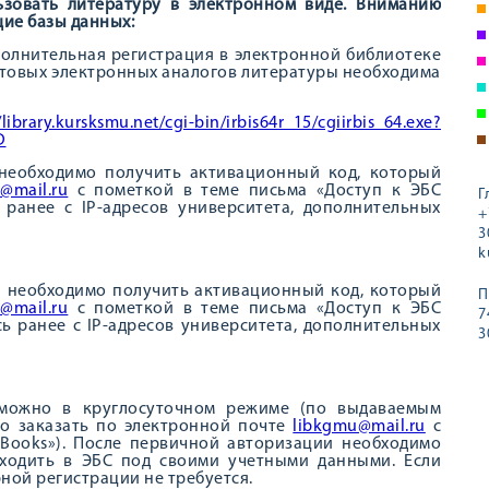
ьзовать литературу в электронном виде. Вниманию
ие базы данных:
полнительная регистрация в электронной библиотеке
стовых электронных аналогов литературы необходима
/library.kursksmu.net/cgi-bin/irbis64r_15/cgiirbis_64.exe?
D
 необходимо получить активационный код, который
@mail.ru
с пометкой в теме письма «Доступ к ЭБС
Г
 ранее с IP-адресов университета, дополнительных
+
3
k
и необходимо получить активационный код, который
П
@mail.ru
с пометкой в теме письма «Доступ к ЭБС
7
сь ранее с IP-адресов университета, дополнительных
3
 можно в круглосуточном режиме (по выдаваемым
о заказать по электронной почте
libkgmu@mail.ru
с
RBooks»). После первичной авторизации необходимо
ходить в ЭБС под своими учетными данными. Если
ной регистрации не требуется.