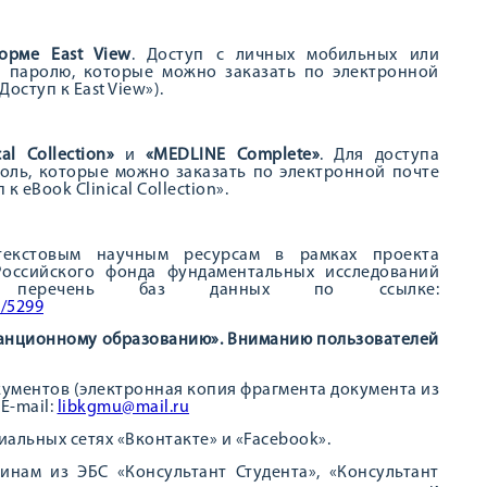
орме East View
. Доступ с личных мобильных или
и паролю, которые можно заказать по электронной
оступ к East View»).
al Collection»
и
«MEDLINE Complete»
. Для доступа
оль, которые можно заказать по электронной почте
к eBook Clinical Collection».
текстовым научным ресурсам в рамках проекта
Российского фонда фундаментальных исследований
и перечень баз данных по ссылке:
d/5299
танционному образованию». Вниманию пользователей
кументов (электронная копия фрагмента документа из
E-mail:
libkgmu@mail.ru
иальных сетях «Вконтакте» и «Facebook».
инам из ЭБС «Консультант Студента», «Консультант