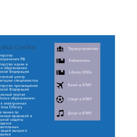
ЕЗНЫЕ ССЫЛКИ
Трудоустройство
терство
оохранения РФ
Библиотека
ерство науки и
го образования
йской Федерации
Library (ENG)
ический центр
итации специалистов
Визит в КГМУ
терство просвещения
йской Федерации
альный портал
йское образование»
Спорт в КГМУ
я электронная
тека Elibrary
я линия по
Досуг в КГМУ
чению правовой и
льной защиты
ющихся
овательных
изаций высшего
ования