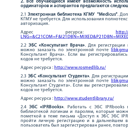
2. Все обучающиеся имеют возможность испол
ординаторов и аспирантов предлагаются следующ
2.1
Электронная библиотека КГМУ "Medicus"
. До
КГМУ не требуется. Для использования полнотек
авторизация.
Адрес ресурса:
http:/
LNG=&C21COM=F&I21DBN=MIXED&P21DBN=MIXE
2.2
ЭБС «Консультант Врача»
. Для регистрации
можно заказать по электронной почте
libkgmu
Консультант Врача». Если вы регистрировались
кодов не требуется.
Адрес ресурса :
http://www.rosmedlib.ru/
2.3
ЭБС «Консультант Студента»
. Для регистраци
можно заказать по электронной почте
libkgmu
Консультант Студента». Если вы регистрировали
кодов не требуется.
Адрес ресурса :
http://www.studentlibrary.ru/
2.4
ЭБС «
IPRBooks
»
. Работать с ЭБС IPRbooks
библиотекой логинам и паролям, которые можн
пометкой в теме письма «Доступ к ЭБС ЭБС IP
пройти личную регистрацию и в дальнейшем в
пользователь был зарегистрирован ранее, повтор