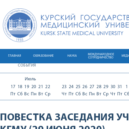
МЕЖДУНАРОДНОЕ
ГЛАВНАЯ
ОБРАЗОВАНИЕ
НАУКА
МЕД
СОТРУДНИЧЕСТВО
СОБЫТИЯ
Июль
17
18
19
20
21
22
23
24
25
26
27
28
29
30
31
1
Пт
Сб
Вс
Пн
Вт
Ср
Чт
Пт
Сб
Вс
Пн
Вт
Ср
Чт
Пт
С
ПОВЕСТКА ЗАСЕДАНИЯ УЧ