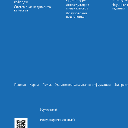
Ординатура
Молодежн
колледж
Аккредитация
Научные 
Система менеджмента
специалистов
издания
качества
Довузовская
подготовка
Главная
Карты
Поиск
Условия использования информации
Экстрен
Курский
государственный