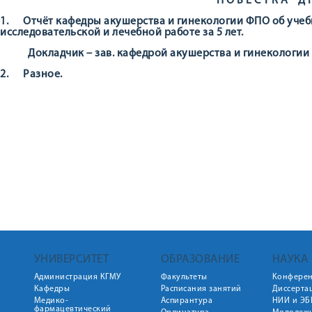
П О В Е С Т К А Д Н
1. Отчёт кафедры акушерства и гинекологии ФПО об учеб
исследовательской и лечебной работе за 5 лет.
Докладчик – зав. кафедрой акушерства и гинекологии 
2. Разное.
УНИВЕРСИТЕТ
ОБРАЗОВАНИЕ
НАУКА
Администрация КГМУ
Факультеты
Конфере
Кафедры
Расписания занятий
Диссерта
Медико-
Аспирантура
НИИ и ЭБ
фармацевтический