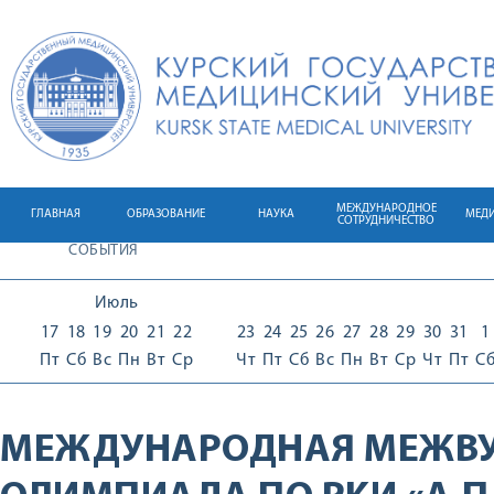
МЕЖДУНАРОДНОЕ
ГЛАВНАЯ
ОБРАЗОВАНИЕ
НАУКА
МЕД
СОТРУДНИЧЕСТВО
СОБЫТИЯ
Июль
17
18
19
20
21
22
23
24
25
26
27
28
29
30
31
1
Пт
Сб
Вс
Пн
Вт
Ср
Чт
Пт
Сб
Вс
Пн
Вт
Ср
Чт
Пт
С
МЕЖДУНАРОДНАЯ МЕЖВУ