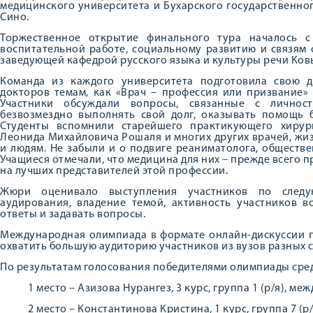
медицинского университета и Бухарского государственно
Сино.
Торжественное открытие финального тура началось с
воспитательной работе, социальному развитию и связям
заведующей кафедрой русского языка и культуры речи Ков
Команда из каждого университета подготовила свою 
докторов темам, как «Врач – профессия или призвание»
Участники обсуждали вопросы, связанные с личност
безвозмездно выполнять свой долг, оказывать помощь 
Студенты вспомнили старейшего практикующего хирур
Леонида Михайловича Рошаля и многих других врачей, ж
и людям. Не забыли и о подвиге реаниматолога, обществ
Учащиеся отмечали, что медицина для них – прежде всего 
на лучших представителей этой профессии.
Жюри оценивало выступления участников по след
аудирования, владение темой, активность участников в
ответы и задавать вопросы.
Международная олимпиада в формате онлайн-дискуссии п
охватить большую аудиторию участников из вузов разных 
По результатам голосования победителями олимпиады сред
1 место – Азизова Нурангез, 3 курс, группа 1 (р/я), м
2 место – Константинова Кристина, 1 курс, группа 7 (