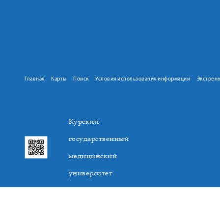
Главная
Карты
Поиск
Условия использования информации
Экстрен
Курский
государственный
медицинский
университет