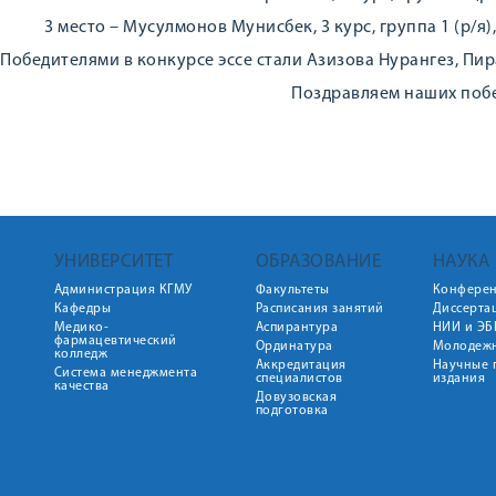
3 место – Мусулмонов Мунисбек, 3 курс, группа 1 (р/
Победителями в конкурсе эссе стали Азизова Нурангез, Пи
Поздравляем наших поб
УНИВЕРСИТЕТ
ОБРАЗОВАНИЕ
НАУКА
Администрация КГМУ
Факультеты
Конфере
Кафедры
Расписания занятий
Диссерта
Медико-
Аспирантура
НИИ и ЭБ
фармацевтический
Ординатура
Молодежн
колледж
Аккредитация
Научные 
Система менеджмента
специалистов
издания
качества
Довузовская
подготовка