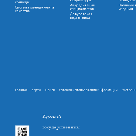
Ординатура
Молодежн
колледж
Аккредитация
Научные 
Система менеджмента
специалистов
издания
качества
Довузовская
подготовка
Главная
Карты
Поиск
Условия использования информации
Экстрен
Курский
государственный