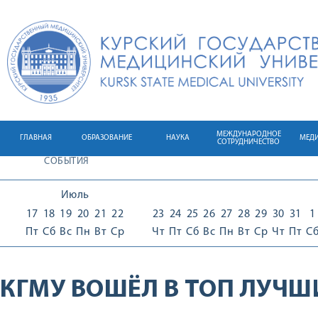
МЕЖДУНАРОДНОЕ
ГЛАВНАЯ
ОБРАЗОВАНИЕ
НАУКА
МЕД
СОТРУДНИЧЕСТВО
СОБЫТИЯ
Июль
17
18
19
20
21
22
23
24
25
26
27
28
29
30
31
1
Пт
Сб
Вс
Пн
Вт
Ср
Чт
Пт
Сб
Вс
Пн
Вт
Ср
Чт
Пт
С
КГМУ ВОШЁЛ В ТОП ЛУЧШ