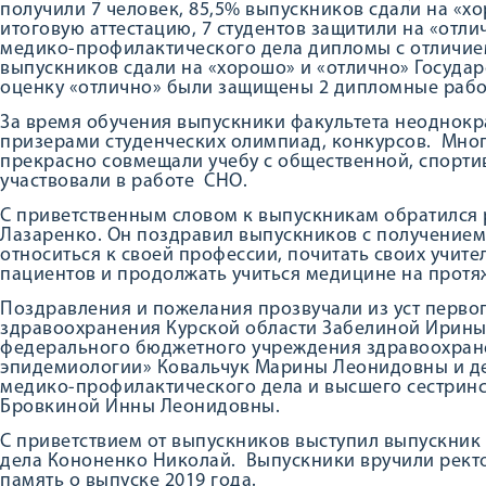
получили 7 человек, 85,5% выпускников сдали на «х
итоговую аттестацию, 7 студентов защитили на «отл
медико-профилактического дела дипломы с отличием
выпускников сдали на «хорошо» и «отлично» Государ
оценку «отлично» были защищены 2 дипломные рабо
За время обучения выпускники факультета неоднокр
призерами студенческих олимпиад, конкурсов. Мно
прекрасно совмещали учебу с общественной, спорти
участвовали в работе СНО.
С приветственным словом к выпускникам обратился 
Лазаренко. Он поздравил выпускников с получением
относиться к своей профессии, почитать своих учите
пациентов и продолжать учиться медицине на протя
Поздравления и пожелания прозвучали из уст первог
здравоохранения Курской области Забелиной Ирины
федерального бюджетного учреждения здравоохране
эпидемиологии» Ковальчук Марины Леонидовны и де
медико-профилактического дела и высшего сестрин
Бровкиной Инны Леонидовны.
С приветствием от выпускников выступил выпускник
дела Кононенко Николай. Выпускники вручили ректо
память о выпуске 2019 года.