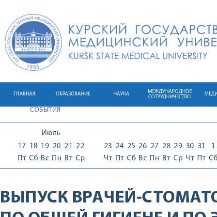
МЕЖДУНАРОДНОЕ
ГЛАВНАЯ
ОБРАЗОВАНИЕ
НАУКА
МЕД
СОТРУДНИЧЕСТВО
СОБЫТИЯ
Июль
17
18
19
20
21
22
23
24
25
26
27
28
29
30
31
1
Пт
Сб
Вс
Пн
Вт
Ср
Чт
Пт
Сб
Вс
Пн
Вт
Ср
Чт
Пт
С
ВЫПУСК ВРАЧЕЙ-СТОМАТО