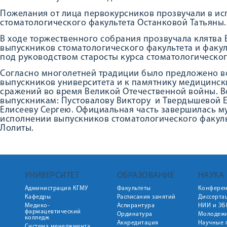
Пожелания от лица первокурсников прозвучали в ис
стоматологического факультета Останковой Татьяны.
В ходе торжественного собрания прозвучала клятва 
выпускников стоматологического факультета и факу
под руководством старосты курса стоматологическо
Согласно многолетней традиции было предложено во
выпускников университета и к памятнику медицинск
сражений во время Великой Отечественной войны. 
выпускникам: Пустовалову Виктору и Твердышевой Е
Елисееву Сергею. Официальная часть завершилась м
исполнении выпускников стоматологического факул
Лолиты.
УНИВЕРСИТЕТ
ОБРАЗОВАНИЕ
НАУКА
Администрация КГМУ
Факультеты
Конфере
Кафедры
Расписания занятий
Диссерта
Медико-
Аспирантура
НИИ и ЭБ
фармацевтический
Ординатура
Молодежн
колледж
Аккредитация
Научные 
Система менеджмента