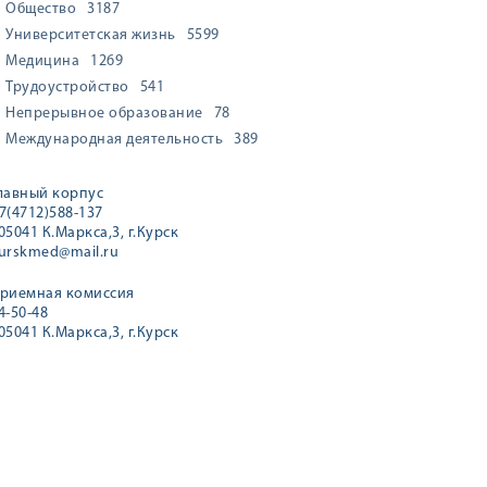
Общество
3187
Университетская жизнь
5599
Медицина
1269
Трудоустройство
541
Непрерывное образование
78
Международная деятельность
389
лавный корпус
7(4712)588-137
05041 К.Маркса,3, г.Курск
urskmed@mail.ru
риемная комиссия
4-50-48
05041 К.Маркса,3, г.Курск