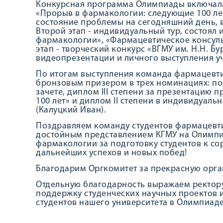
Конкурсная программа Олимпиады включала 
«Прорыв в фармакологии: следующие 100 ле
состояние проблемы на сегодняшний день, 
Второй этап - индивидуальный тур, состоял
фармакологии», «Фармацевтическое консуль
этап - творческий конкурс «ВГМУ им. Н.Н. 
видеопрезентации и личного выступления у
По итогам выступления команда фармацевти
бронзовым призером в трех номинациях: по
зачете, диплом III степени за презентацию
100 лет» и диплом II степени в индивидуал
(Калуцкий Иван).
Поздравляем команду студентов фармацевти
достойным представлением КГМУ на Олимпи
фармакологии за подготовку студентов к со
дальнейших успехов и новых побед!
Благодарим Оргкомитет за прекрасную орг
Отдельную благодарность выражаем ректору
поддержку студенческих научных проектов 
студентов нашего университета в Олимпиаде