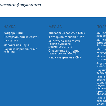
ческого факультетов
НАУКА
МЕДИА
ПОЛ
Конференции
Видеоархив событий КГМУ
Минис
здрав
Диссертационные советы
Фотоархив событий КГМУ
Минист
НИИ и ЭБК
Многотиражная газета
высше
"Вести Курского
Молодежная наука
Росси
медуниверситета"
Научные периодические
Метод
Студенческое интернет-
издания
аккред
телевидение "МедТВ"
Минис
Наш университет в СМИ
Росси
Федер
«Росси
Научна
библио
Горяча
обеспе
социа
обуча
образ
орган
образ
Горяча
психо
студен