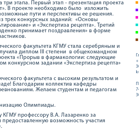
три этапа. Первый этап - презентация проекта
т». В проекте необходимо было изложить
возможные пути и перспективы ее решения.
 из трех конкурсных заданий: «Основы
тирование» и «Экспертиза рецепта». Третий
Бурденко принимает поздравления» в форме
частников.
ческого факультета КГМУ стала серебряным и
лучила диплом III степени в общекомандном
Г
 проекта «Прорыв в фармакологии: следующие
+
ьном конкурсном задании «Экспертиза рецепта»
3
k
ческого факультета с высоким результатом и
аде! Благодарим коллектив кафедры
П
ревнованиям. Желаем студентам и педагогам
7
3
анизацию Олимпиады.
 КГМУ профессору В.А. Лазаренко за
и предоставленную возможность участия
.