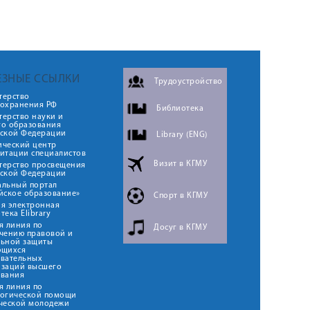
ЕЗНЫЕ ССЫЛКИ
Трудоустройство
терство
оохранения РФ
Библиотека
ерство науки и
го образования
йской Федерации
Library (ENG)
ический центр
итации специалистов
Визит в КГМУ
терство просвещения
йской Федерации
альный портал
йское образование»
Спорт в КГМУ
я электронная
тека Elibrary
я линия по
Досуг в КГМУ
чению правовой и
льной защиты
ющихся
овательных
изаций высшего
ования
я линия по
логической помощи
ческой молодежи