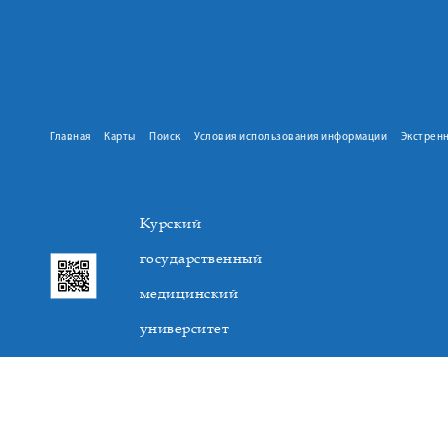
Главная
Карты
Поиск
Условия использования информации
Экстрен
Курский
государственный
медицинский
университет