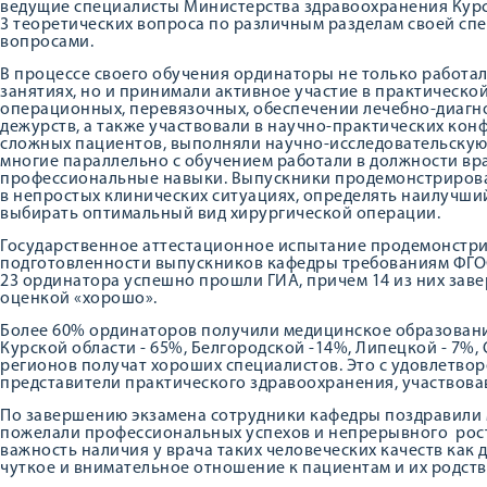
ведущие специалисты Министерства здравоохранения Курс
3 теоретических вопроса по различным разделам своей спе
вопросами.
В процессе своего обучения ординаторы не только работал
занятиях, но и принимали активное участие в практическо
операционных, перевязочных, обеспечении лечебно-диагн
дежурств, а также участвовали в научно-практических кон
сложных пациентов, выполняли научно-исследовательскую 
многие параллельно с обучением работали в должности вр
профессиональные навыки. Выпускники продемонстрирова
в непростых клинических ситуациях, определять наилучший
выбирать оптимальный вид хирургической операции.
Государственное аттестационное испытание продемонстри
подготовленности выпускников кафедры требованиям ФГОС
23 ординатора успешно прошли ГИА, причем 14 из них завер
оценкой «хорошо».
Более 60% ординаторов получили медицинское образовани
Курской области - 65%, Белгородской -14%, Липецкой - 7%,
регионов получат хороших специалистов. Это с удовлетвор
представители практического здравоохранения, участвова
По завершению экзамена сотрудники кафедры поздравили м
пожелали профессиональных успехов и непрерывного рост
важность наличия у врача таких человеческих качеств как 
чуткое и внимательное отношение к пациентам и их родст