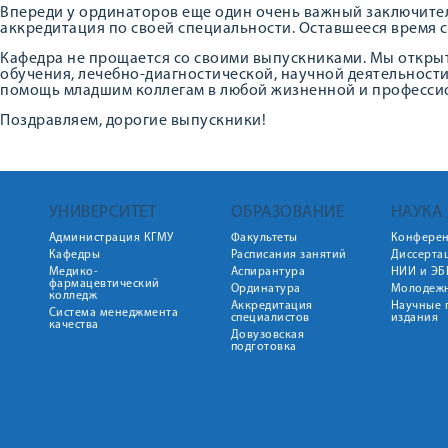
Впереди у ординаторов еще один очень важный заключите
аккредитация по своей специальности. Оставшееся время с
Кафедра не прощается со своими выпускниками. Мы откры
обучения, лечебно-диагностической, научной деятельности.
помощь младшим коллегам в любой жизненной и профессион
Поздравляем, дорогие выпускники!
УНИВЕРСИТЕТ
ОБРАЗОВАНИЕ
НАУКА
Администрация КГМУ
Факультеты
Конфере
Кафедры
Расписания занятий
Диссерта
Медико-
Аспирантура
НИИ и ЭБ
фармацевтический
Ординатура
Молодежн
колледж
Аккредитация
Научные 
Система менеджмента
специалистов
издания
качества
Довузовская
подготовка