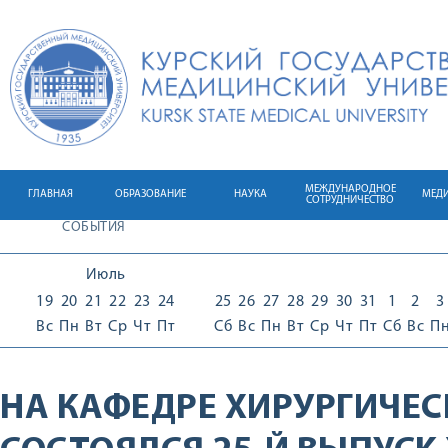
МЕЖДУНАРОДНОЕ
ГЛАВНАЯ
ОБРАЗОВАНИЕ
НАУКА
МЕД
СОТРУДНИЧЕСТВО
СОБЫТИЯ
Июль
19
20
21
22
23
24
25
26
27
28
29
30
31
1
2
3
Вс
Пн
Вт
Ср
Чт
Пт
Сб
Вс
Пн
Вт
Ср
Чт
Пт
Сб
Вс
П
НА КАФЕДРЕ ХИРУРГИЧЕС