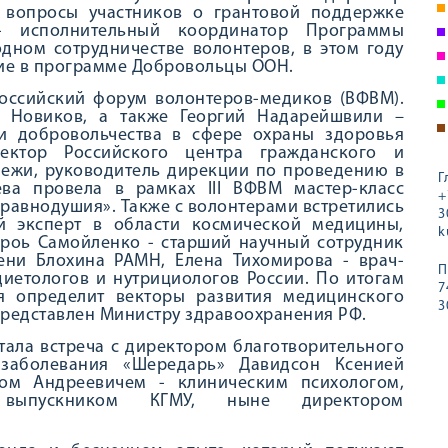
 вопросы участников о грантовой поддержке
- исполнительный координатор Программы
ном сотрудничестве волонтеров, в этом году
стие в программе Добровольцы ООН.
российский форум волонтеров-медиков (ВФВМ).
 Новиков, а также Георгий Надарейшвили –
и добровольчества в сфере охраны здоровья
ектор Российского центра гражданского и
дежи, руководитель дирекции по проведению в
Г
ва провела в рамках III ВФВМ мастер-класс
+
равнодушия». Также с волонтерами встретились
3
й эксперт в области космической медицины,
k
роь Самойленко - старший научный сотрудник
ни Блохина РАМН, Елена Тихомирова - врач-
П
иетологов и нутрициологов России. По итогам
7
я определит векторы развития медицинского
3
представлен Министру здравоохранения РФ.
ала встреча с директором благотворительного
заболевания «Шередарь» Давидсон Ксенией
ом Андреевичем - клиническим психологом,
, выпускником КГМУ, ныне директором