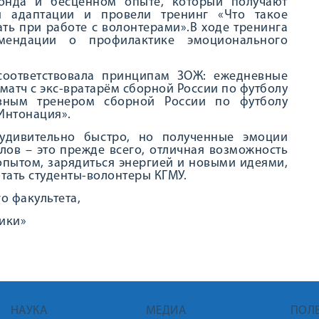
онда и бесценном опыте, который получают
й адаптации и провели тренинг «Что такое
ть при работе с волонтерами».В ходе тренинга
омендации о профилактике эмоционального
соответствовала принципам ЗОЖ: ежедневные
матч с экс-вратарём сборной России по футболу
авным тренером сборной России по футболу
Интонация».
удивительно быстро, но полученные эмоции
слов – это прежде всего, отличная возможность
пытом, зарядиться энергией и новыми идеями,
тать студенты-волонтеры КГМУ.
о факультета,
ики»
НАУКА
МЕДИА
ПОЛ