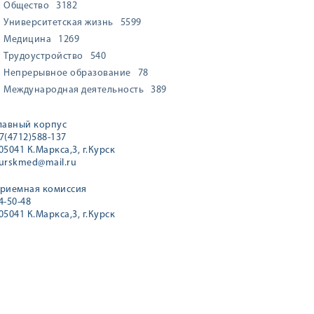
Общество
3182
Университетская жизнь
5599
Медицина
1269
Трудоустройство
540
Непрерывное образование
78
Международная деятельность
389
лавный корпус
7(4712)588-137
05041 К.Маркса,3, г.Курск
urskmed@mail.ru
риемная комиссия
4-50-48
05041 К.Маркса,3, г.Курск