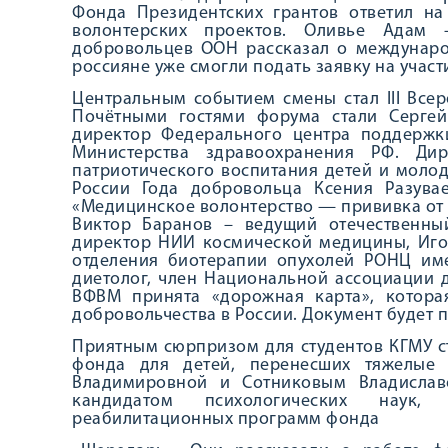
Фонда Президентских грантов ответил на
волонтерских проектов. Оливье Адам 
добровольцев ООН рассказал о международ
россияне уже смогли подать заявку на уча
Центральным событием смены стал III Все
Почётными гостями форума стали Сергей
директор Федерального центра поддержк
Министерства здравоохранения РФ. Дир
патриотического воспитания детей и моло
России Года добровольца Ксения Разувае
«Медицинское волонтерство — прививка от 
Виктор Баранов – ведущий отечественны
директор НИИ космической медицины, Иго
отделения биотерапии опухолей РОНЦ име
диетолог, член Национальной ассоциации д
ВФВМ принята «дорожная карта», котора
добровольчества в России. Документ будет 
Приятным сюрпризом для студентов КГМУ ст
фонда для детей, перенесших тяжелые 
Владимировной и Сотниковым Владислав
кандидатом психологических наук
реабилитационных программ фонда