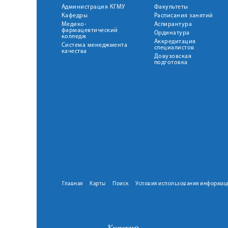
Администрация КГМУ
Факультеты
Кафедры
Расписания занятий
Медико-
Аспирантура
фармацевтический
Ординатура
колледж
Аккредитация
Система менеджмента
специалистов
качества
Довузовская
подготовка
Главная
Карты
Поиск
Условия использования информац
Курский