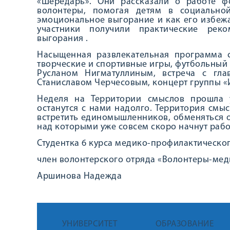
«Шередарь». Они рассказали о работе ф
волонтеры, помогая детям в социально
эмоциональное выгорание и как его избежа
участники получили практические рек
выгорания .
Насыщенная развлекательная программа 
творческие и спортивные игры, футбольный 
Русланом Нигматуллиным, встреча с гл
Станиславом Черчесовым, концерт группы «
Неделя на Территории смыслов прошла 
останутся с нами надолго. Территория смы
встретить единомышленников, обменяться о
над которыми уже совсем скоро начнут рабо
Студентка 6 курса медико-профилактическог
член волонтерского отряда «Волонтеры-мед
Аршинова Надежда
УНИВЕРСИТЕТ
ОБРАЗОВАНИЕ