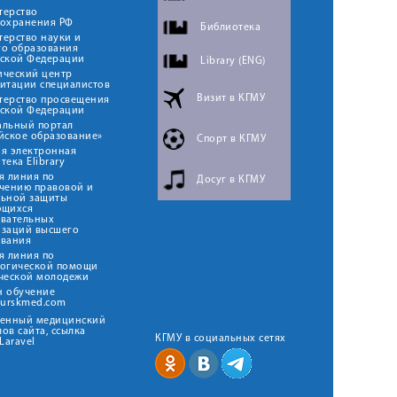
терство
оохранения РФ
Библиотека
ерство науки и
го образования
йской Федерации
Library (ENG)
ический центр
итации специалистов
Визит в КГМУ
терство просвещения
йской Федерации
альный портал
йское образование»
Спорт в КГМУ
я электронная
тека Elibrary
я линия по
Досуг в КГМУ
чению правовой и
льной защиты
ющихся
овательных
изаций высшего
ования
я линия по
логической помощи
ческой молодежи
н обучение
kurskmed.com
твенный медицинский
ов сайта, ссылка
КГМУ в социальных сетях
Laravel