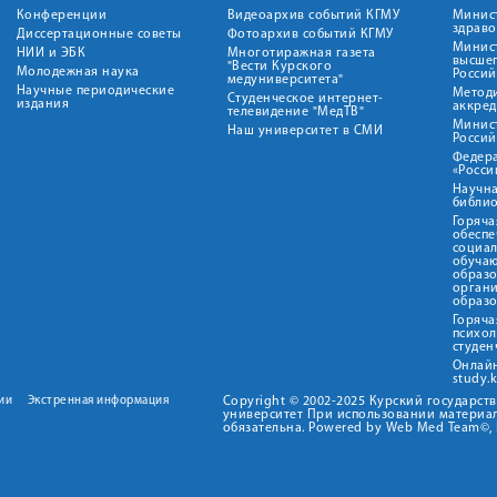
Конференции
Видеоархив событий КГМУ
Минис
здрав
Диссертационные советы
Фотоархив событий КГМУ
Минист
НИИ и ЭБК
Многотиражная газета
высше
"Вести Курского
Молодежная наука
Росси
медуниверситета"
Научные периодические
Метод
Студенческое интернет-
издания
аккред
телевидение "МедТВ"
Минис
Наш университет в СМИ
Росси
Федер
«Росси
Научна
библио
Горяча
обеспе
социа
обуча
образ
орган
образ
Горяча
психо
студен
Онлай
study.
ии
Экстренная информация
Copyright © 2002-2025 Курский государс
университет При использовании материал
обязательна. Powered by Web Med Team©, 