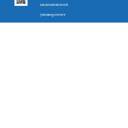
медицинский
университет