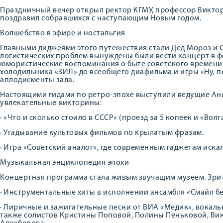
Праздничный вечер открыл ректор КГМУ, профессор Викто
поздравил собравшихся с наступающим Новым годом.
Волшебство в эфире и ностальгия
Главными диджеями этого путешествия стали Дед Мороз и С
логистических проблем вынуждены были вести концерт в ф
юмористические воспоминания о быте советского времени 
холодильника «ЗИЛ» до всеобщего диафильма и игры «Ну, 
аплодисменты зала.
Настоящими гидами по ретро-эпохе выступили ведущие Аня
увлекательные викторины:
· «Что и сколько стоило в СССР» (проезд за 5 копеек и «Волга
· Угадывание культовых фильмов по крылатым фразам.
· Игра «Советский аналог», где современным гаджетам иск
Музыкальная энциклопедия эпохи
Концертная программа стала живым звучащим музеем. Зрит
· Инструментальные хиты в исполнении ансамбля «Смайл бе
· Лиричные и зажигательные песни от ВИА «Медик», вокаль
также солистов Кристины Поповой, Полины Пеньковой, Ви