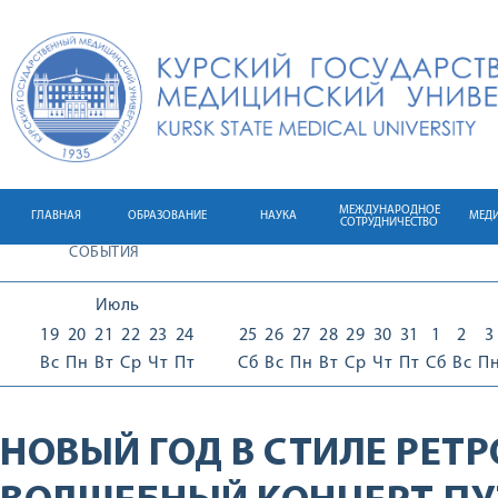
МЕЖДУНАРОДНОЕ
ГЛАВНАЯ
ОБРАЗОВАНИЕ
НАУКА
МЕД
СОТРУДНИЧЕСТВО
СОБЫТИЯ
Июль
19
20
21
22
23
24
25
26
27
28
29
30
31
1
2
3
Вс
Пн
Вт
Ср
Чт
Пт
Сб
Вс
Пн
Вт
Ср
Чт
Пт
Сб
Вс
П
НОВЫЙ ГОД В СТИЛЕ РЕТР