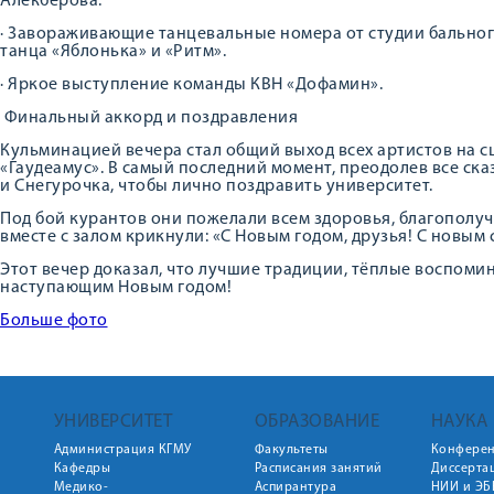
Алекберова.
· Завораживающие танцевальные номера от студии бальног
танца «Яблонька» и «Ритм».
· Яркое выступление команды КВН «Дофамин».
Финальный аккорд и поздравления
Кульминацией вечера стал общий выход всех артистов на 
«Гаудеамус». В самый последний момент, преодолев все ск
и Снегурочка, чтобы лично поздравить университет.
Под бой курантов они пожелали всем здоровья, благополучи
вместе с залом крикнули: «С Новым годом, друзья! С новым 
Этот вечер доказал, что лучшие традиции, тёплые воспоми
наступающим Новым годом!
Больше фото
УНИВЕРСИТЕТ
ОБРАЗОВАНИЕ
НАУКА
Администрация КГМУ
Факультеты
Конфере
Кафедры
Расписания занятий
Диссерта
Медико-
Аспирантура
НИИ и ЭБ