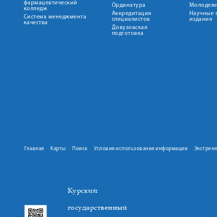
фармацевтический
Ординатура
Молодежн
колледж
Аккредитация
Научные 
Система менеджмента
специалистов
издания
качества
Довузовская
подготовка
Главная
Карты
Поиск
Условия использования информации
Экстрен
Курский
государственный