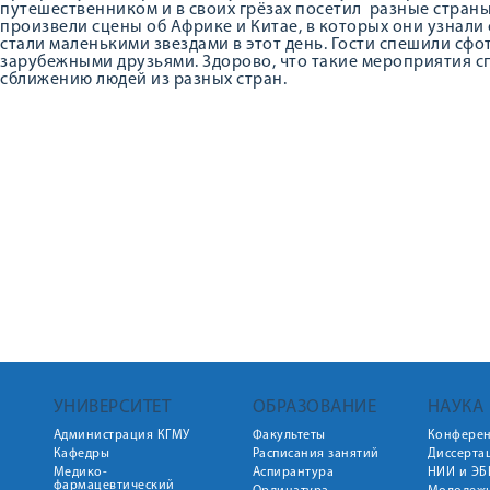
путешественником и в своих грёзах посетил разные стран
произвели сцены об Африке и Китае, в которых они узнали 
стали маленькими звездами в этот день. Гости спешили сф
зарубежными друзьями. Здорово, что такие мероприятия с
сближению людей из разных стран.
УНИВЕРСИТЕТ
ОБРАЗОВАНИЕ
НАУКА
Администрация КГМУ
Факультеты
Конфере
Кафедры
Расписания занятий
Диссерта
Медико-
Аспирантура
НИИ и ЭБ
фармацевтический