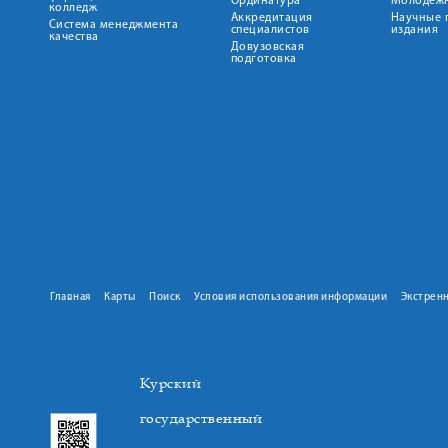
Ординатура
Молодежн
колледж
Аккредитация
Научные 
Система менеджмента
специалистов
издания
качества
Довузовская
подготовка
Главная
Карты
Поиск
Условия использования информации
Экстрен
Курский
государственный