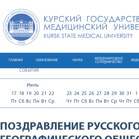
МЕЖДУНАРОДНОЕ
ГЛАВНАЯ
ОБРАЗОВАНИЕ
НАУКА
МЕД
СОТРУДНИЧЕСТВО
СОБЫТИЯ
Июль
17
18
19
20
21
22
23
24
25
26
27
28
29
30
31
1
Пт
Сб
Вс
Пн
Вт
Ср
Чт
Пт
Сб
Вс
Пн
Вт
Ср
Чт
Пт
С
ПОЗДРАВЛЕНИЕ РУССКОГ