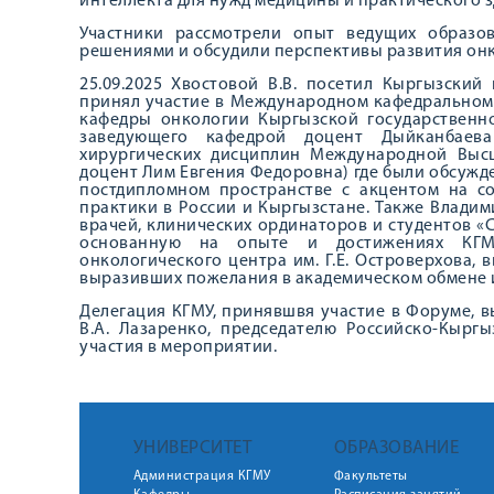
интеллекта для нужд медицины и практического 
Участники рассмотрели опыт ведущих образо
решениями и обсудили перспективы развития онк
25.09.2025 Хвостовой В.В. посетил Кыргызски
принял участие в Международном кафедральном 
кафедры онкологии Кыргызской государственно
заведующего кафедрой доцент Дыйканбаев
хирургических дисциплин Международной Вы
доцент Лим Евгения Федоровна) где были обсужд
постдипломном пространстве с акцентом на с
практики в России и Кыргызстане. Также Влади
врачей, клинических ординаторов и студентов 
основанную на опыте и достижениях КГМУ
онкологического центра им. Г.Е. Островерхова,
выразивших пожелания в академическом обмене и
Делегация КГМУ, принявшвя участие в Форуме, 
В.А. Лазаренко, председателю Российско-Кырг
участия в мероприятии.
УНИВЕРСИТЕТ
ОБРАЗОВАНИЕ
Администрация КГМУ
Факультеты