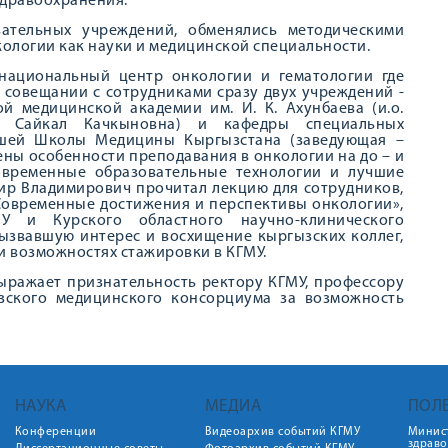
здравоохранения.
вательных учреждений, обменялись методическими
ологии как науки и медицинской специальности.
й национальный центр онкологии и гематологии где
совещании с сотрудниками сразу двух учреждений -
й медицинской академии им. И. К. Ахунбаева (и.о.
а Сайкал Качкыновна) и кафедры специальных
сшей Школы Медицины Кыргызстана (заведующая –
ены особенности преподавания в онкологии на до – и
овременные образовательные технологии и лучшие
мир Владимирович прочитал лекцию для сотрудников,
«Современные достижения и перспективы онкологии»,
 и Курского областного научно-клинического
 вызвавшую интерес и восхищение кыргызских коллег,
 возможностях стажировки в КГМУ.
выражает признательность ректору КГМУ, профессору
ызского медицинского консорциума за возможность
НАУКА
МЕДИА
ПОЛ
Конференции
Видеоархив событий КГМУ
Минис
здрав