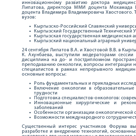
инновационному развитию доктора медицинс
Липатова, директора ММИ доцента Мохамада 
доцента Владимира Владимировича Хвостового. 
вузов:
Кыргызско-Российский Славянский университ
Кыргызский Государственный Технический Ун
Кыргызская государственная медицинская ака
Кыргызский национальный аграрный универси
24 сентября Липатов В.А. и Хвостовой В.В. в Кыр
К. Ахунбаева, выступили модераторами сессии
дисциплина на до- и постдипломном простран
преподаванию онкологии, вопросы интеграции н
специалистов в рамках непрерывного медицин
основные вопросы:
Роль фундаментальных и прикладных исслед
Включение онкологии в образовательные 
трудности
Подготовка специалистов-онкологов: совр
Инновационные хирургические и рекон
заболеваний
Особенности организации онкологической с
Возможности международного сотрудничеств
Существенный интерес участников Форума вы
разработке и внедрению технологий, основанны