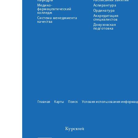
Кафедры
Расписания занятий
Медико-
Аспирантура
фармацевтический
Ординатура
колледж
Аккредитация
Система менеджмента
специалистов
качества
Довузовская
подготовка
Главная
Карты
Поиск
Условия использования информац
Курский