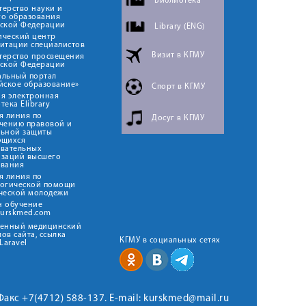
Библиотека
ерство науки и
го образования
йской Федерации
Library (ENG)
ический центр
итации специалистов
Визит в КГМУ
терство просвещения
йской Федерации
альный портал
йское образование»
Спорт в КГМУ
я электронная
тека Elibrary
я линия по
Досуг в КГМУ
чению правовой и
льной защиты
ющихся
овательных
изаций высшего
ования
я линия по
логической помощи
ческой молодежи
н обучение
kurskmed.com
твенный медицинский
ов сайта, ссылка
КГМУ в социальных сетях
Laravel
 Факс +7(4712) 588-137. E-mail: kurskmed@mail.ru