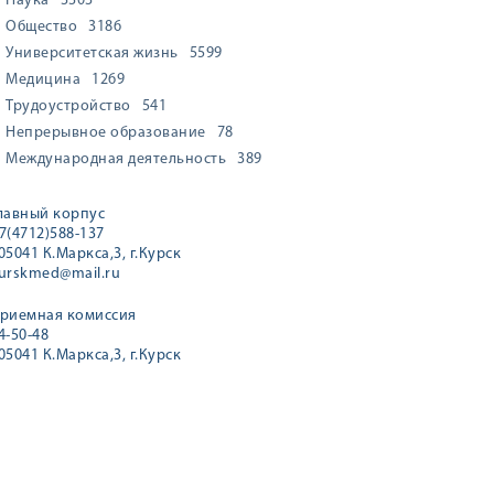
Наука
3303
Общество
3186
Университетская жизнь
5599
Медицина
1269
Трудоустройство
541
Непрерывное образование
78
Международная деятельность
389
лавный корпус
7(4712)588-137
05041 К.Маркса,3, г.Курск
urskmed@mail.ru
риемная комиссия
4-50-48
05041 К.Маркса,3, г.Курск