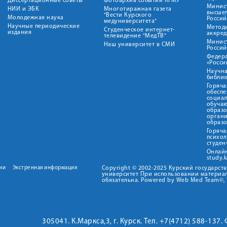
Диссертационные советы
Фотоархив событий КГМУ
Минист
НИИ и ЭБК
Многотиражная газета
высше
"Вести Курского
Молодежная наука
Росси
медуниверситета"
Научные периодические
Метод
Студенческое интернет-
издания
аккред
телевидение "МедТВ"
Минис
Наш университет в СМИ
Росси
Федер
«Росси
Научна
библио
Горяча
обеспе
социа
обуча
образ
орган
образ
Горяча
психо
студен
Онлай
study.
ии
Экстренная информация
Copyright © 2002-2025 Курский государс
университет При использовании материал
обязательна. Powered by Web Med Team©, 
305041. К.Маркса,3, г. Курск. Тел. +7(4712) 588-137.