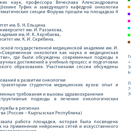
ких наук, профессора Вячеслава Александровича
Шехине Туфик и заведующего кафедрой онкологии
Тематические секции Форума прошли на площадках 4
ет им. Б. Н. Ельцина
иверситет им. И. Раззакова,
демия им. И. К. Ахунбаева,
тет им. К. И. Скрябина.
гызской государственной медицинской академии им. И.
 «Современная онкология как наука и медицинская
Г
стве», где были обсуждены современные подходы к
аучных достижений в учебный процесс и подготовки
+
ского образования. Участниками сессии обсуждены
3
k
ований в развитии онкологии
П
траектории студентов медицинских вузов: опыт и
7
еменные требования и вызовы здравоохранения
3
структивные подходы в лечении онкологических
лужбы в регионах
а (Россия – Кыргызская Республика)
звала работа площадки, которая была посвящена
х на применении нейронных сетей и искусственного