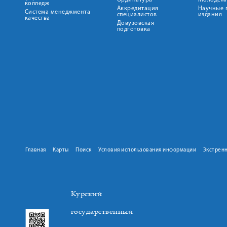
Ординатура
Молодежн
колледж
Аккредитация
Научные 
Система менеджмента
специалистов
издания
качества
Довузовская
подготовка
Главная
Карты
Поиск
Условия использования информации
Экстрен
Курский
государственный