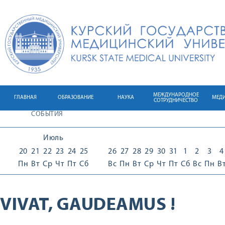
МЕЖДУНАРОДНОЕ
ГЛАВНАЯ
ОБРАЗОВАНИЕ
НАУКА
МЕД
СОТРУДНИЧЕСТВО
СОБЫТИЯ
Июль
20
21
22
23
24
25
26
27
28
29
30
31
1
2
3
4
Пн
Вт
Ср
Чт
Пт
Сб
Вс
Пн
Вт
Ср
Чт
Пт
Сб
Вс
Пн
В
VIVAT, GAUDEAMUS !