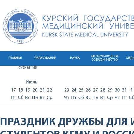
МЕЖДУНАРОДНОЕ
ГЛАВНАЯ
ОБРАЗОВАНИЕ
НАУКА
МЕД
СОТРУДНИЧЕСТВО
СОБЫТИЯ
Июль
17
18
19
20
21
22
23
24
25
26
27
28
29
30
31
1
Пт
Сб
Вс
Пн
Вт
Ср
Чт
Пт
Сб
Вс
Пн
Вт
Ср
Чт
Пт
С
ПРАЗДНИК ДРУЖБЫ ДЛЯ