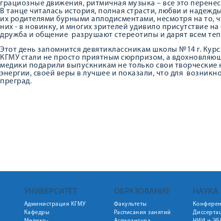
грациозные движения, ритмичная музыка – все это перенес
В танце читалась история, полная страсти, любви и надежд
их родителями бурными аплодисментами, несмотря на то, ч
них - в новинку, и многих зрителей удивило присутствие на
дружба и общение разрушают стереотипы и дарят всем теп
Этот день запомнится девятиклассникам школы №14 г. Курс
КГМУ стали не просто приятным сюрпризом, а вдохновляю
медики подарили выпускникам не только свои творческие н
энергии, своей веры в лучшее и показали, что для возник
преград.
УНИВЕРСИТЕТ
ОБРАЗОВАНИЕ
НАУКА
Администрация КГМУ
Факультеты
Конфере
Кафедры
Расписания занятий
Диссерта