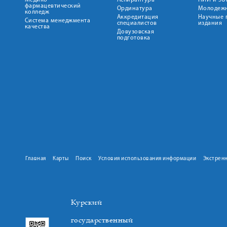
Медико-
Аспирантура
НИИ и ЭБ
фармацевтический
Ординатура
Молодежн
колледж
Аккредитация
Научные 
Система менеджмента
специалистов
издания
качества
Довузовская
подготовка
Главная
Карты
Поиск
Условия использования информации
Экстрен
Курский
государственный