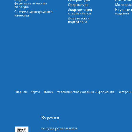
Медико-
Аспирантура
НИИ и ЭБ
фармацевтический
Ординатура
Молодежн
колледж
Аккредитация
Научные 
Система менеджмента
специалистов
издания
качества
Довузовская
подготовка
Главная
Карты
Поиск
Условия использования информации
Экстрен
Курский
государственный