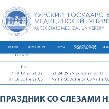
МЕЖДУНАРОДНОЕ
ГЛАВНАЯ
ОБРАЗОВАНИЕ
НАУКА
МЕД
СОТРУДНИЧЕСТВО
СОБЫТИЯ
Июль
17
18
19
20
21
22
23
24
25
26
27
28
29
30
31
1
Пт
Сб
Вс
Пн
Вт
Ср
Чт
Пт
Сб
Вс
Пн
Вт
Ср
Чт
Пт
С
ПРАЗДНИК СО СЛЕЗАМИ 