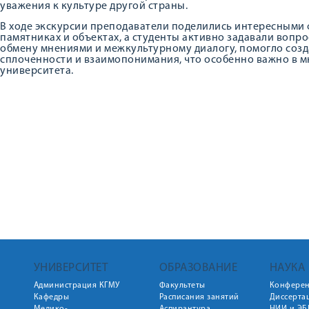
уважения к культуре другой страны.
В ходе экскурсии преподаватели поделились интересными 
памятниках и объектах, а студенты активно задавали вопр
обмену мнениями и межкультурному диалогу, помогло созд
сплоченности и взаимопонимания, что особенно важно в 
университета.
УНИВЕРСИТЕТ
ОБРАЗОВАНИЕ
НАУКА
Администрация КГМУ
Факультеты
Конфере
Кафедры
Расписания занятий
Диссерта