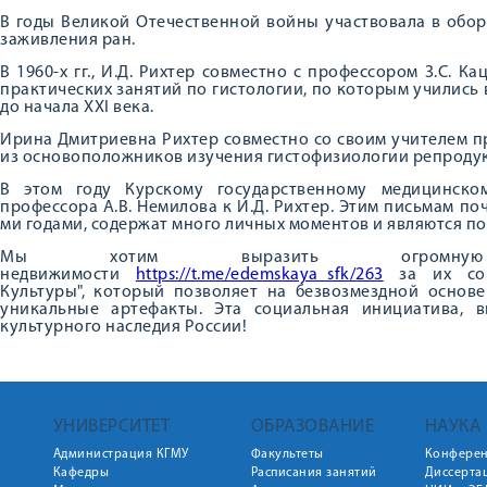
В годы Великой Отечественной войны участвовала в обо
заживления ран.
В 1960-х гг., И.Д. Рихтер совместно с профессором З.С. 
практических занятий по гистологии, по которым учились 
до начала XXI века.
Ирина Дмитриевна Рихтер совместно со своим учителем п
из основоположников изучения гистофизиологии репродук
В этом году Курскому государственному медицинско
профессора А.В. Немилова к И.Д. Рихтер. Этим письмам поч
ми годами, содержат много личных моментов и являются п
Мы хотим выразить огромную б
недвижимости
https://t.me/edemskaya_sfk/263
за их соц
Культуры", который позволяет на безвозмездной основ
уникальные артефакты. Эта социальная инициатива, 
культурного наследия России!
УНИВЕРСИТЕТ
ОБРАЗОВАНИЕ
НАУКА
Администрация КГМУ
Факультеты
Конфере
Кафедры
Расписания занятий
Диссерта