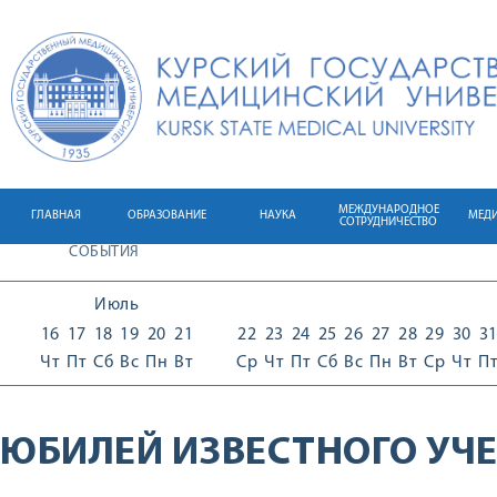
МЕЖДУНАРОДНОЕ
ГЛАВНАЯ
ОБРАЗОВАНИЕ
НАУКА
МЕД
СОТРУДНИЧЕСТВО
СОБЫТИЯ
Июль
16
17
18
19
20
21
22
23
24
25
26
27
28
29
30
3
Чт
Пт
Сб
Вс
Пн
Вт
Ср
Чт
Пт
Сб
Вс
Пн
Вт
Ср
Чт
П
ЮБИЛЕЙ ИЗВЕСТНОГО УЧ