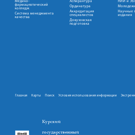
Медико-
Аспирантура
НИИ и ЭБ
фармацевтический
Ординатура
Молодежн
колледж
Аккредитация
Научные 
Система менеджмента
специалистов
издания
качества
Довузовская
подготовка
Главная
Карты
Поиск
Условия использования информации
Экстрен
Курский
государственный