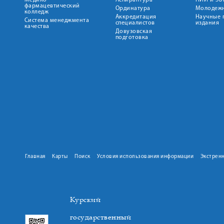
Медико-
Аспирантура
НИИ и ЭБ
фармацевтический
Ординатура
Молодежн
колледж
Аккредитация
Научные 
Система менеджмента
специалистов
издания
качества
Довузовская
подготовка
Главная
Карты
Поиск
Условия использования информации
Экстрен
Курский
государственный