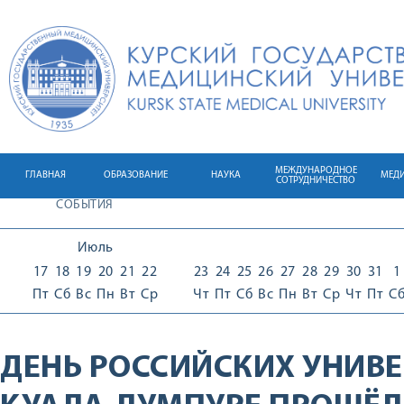
МЕЖДУНАРОДНОЕ
ГЛАВНАЯ
ОБРАЗОВАНИЕ
НАУКА
МЕД
СОТРУДНИЧЕСТВО
СОБЫТИЯ
Июль
17
18
19
20
21
22
23
24
25
26
27
28
29
30
31
1
Пт
Сб
Вс
Пн
Вт
Ср
Чт
Пт
Сб
Вс
Пн
Вт
Ср
Чт
Пт
С
ДЕНЬ РОССИЙСКИХ УНИВЕ