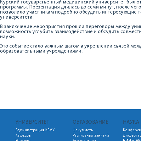
Курский государственный медицинский университет был од
программы. Презентация длилась до семи минут, после чего
позволило участникам подробно обсудить интересующие т
университета.
В заключение мероприятия прошли переговоры между унив
возможность углубить взаимодействие и обсудить совмест
науки.
Это событие стало важным шагом в укреплении связей ме
образовательными учреждениями.
УНИВЕРСИТЕТ
ОБРАЗОВАНИЕ
НАУКА
Администрация КГМУ
Факультеты
Конфере
Кафедры
Расписания занятий
Диссерта