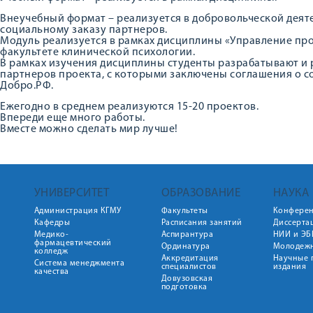
Внеучебный формат – реализуется в добровольческой деят
социальному заказу партнеров.
Модуль реализуется в рамках дисциплины «Управление пр
факультете клинической психологии.
В рамках изучения дисциплины студенты разрабатывают и 
партнеров проекта, с которыми заключены соглашения о с
Добро.РФ.
Ежегодно в среднем реализуются 15-20 проектов.
Впереди еще много работы.
Вместе можно сделать мир лучше!
УНИВЕРСИТЕТ
ОБРАЗОВАНИЕ
НАУКА
Администрация КГМУ
Факультеты
Конфере
Кафедры
Расписания занятий
Диссерта
Медико-
Аспирантура
НИИ и ЭБ
фармацевтический
Ординатура
Молодежн
колледж
Аккредитация
Научные 
Система менеджмента
специалистов
издания
качества
Довузовская
подготовка