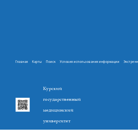
Главная
Карты
Поиск
Условия использования информации
Экстрен
Курский
государственный
медицинский
университет