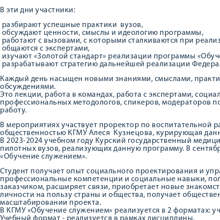
В эти дни участники:
разбирают успешные практики вузов,
обсуждают ценности, смыслы и идеологию программы,
работают с вызовами, с которыми сталкиваются при реали
общаются с экспертами,
изучают «Золотой стандарт» реализации программы «Обуч
разрабатывают стратегию дальнейшей реализации Федера
Каждый день насыщен новыми знаниями, смыслами, практ
обсуждениями.
Это лекции, работа в командах, работа с экспертами, соци
профессиональных методологов, спикеров, модераторов по
работу.
В мероприятиях участвует проректор по воспитательной ра
общественностью КГМУ Алеся Кузнецова, курирующая данн
В 2023-2024 учебном году Курский государственный медиц
пилотных вузов, реализующих данную программу. В сентябр
«Обучение служением».
Студент получает опыт социального проектирования и упр
профессиональные компетенции и социальные навыки, пол
заказчиком, расширяет связи, приобретает новые знакомст
личности на пользу страны и общества, получает обществе
масштабировании проекта.
В КГМУ «Обучение служением» реализуется в 2 форматах: у
Учебный формат - реализуется в рамках дисциплины.