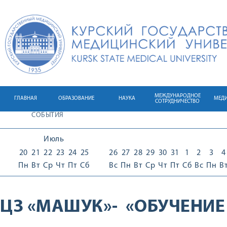
МЕЖДУНАРОДНОЕ
ГЛАВНАЯ
ОБРАЗОВАНИЕ
НАУКА
МЕД
СОТРУДНИЧЕСТВО
СОБЫТИЯ
Июль
20
21
22
23
24
25
26
27
28
29
30
31
1
2
3
4
Пн
Вт
Ср
Чт
Пт
Сб
Вс
Пн
Вт
Ср
Чт
Пт
Сб
Вс
Пн
В
ЦЗ «МАШУК»- «ОБУЧЕНИЕ