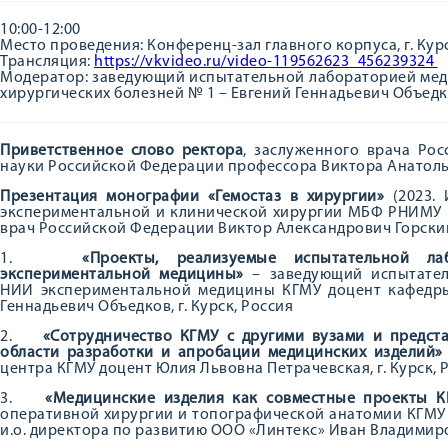
10:00-12:00
Место проведения: Конференц-зал главного корпуса, г. Курск
Трансляция:
https://vkvideo.ru/video-119562623_456239324
Модератор: заведующий испытательной лабораторией мед
хирургических болезней № 1 – Евгений Геннадьевич Объед
Приветственное слово ректора
, заслуженного врача Рос
науки Российской Федерации профессора Виктора Анатол
Презентация монографии «Гемостаз в хирургии»
(2023.
экспериментальной и клинической хирургии МБФ РНИМУ и
врач Российской Федерации Виктор Александрович Горский,
1.
«Проекты, реализуемые испытательной л
экспериментальной медицины»
– заведующий испытател
НИИ экспериментальной медицины КГМУ доцент кафедр
Геннадьевич Объедков, г. Курск, Россия
2.
«Сотрудничество КГМУ с другими вузами и предст
области разработки и апробации медицинских изделий»
центра КГМУ доцент Юлия Львовна Петрачевская, г. Курск, 
3.
«Медицинские изделия как совместные проекты К
оперативной хирургии и топографической анатомии КГМУ Ан
и.о. директора по развитию ООО «Линтекс» Иван Владимиров