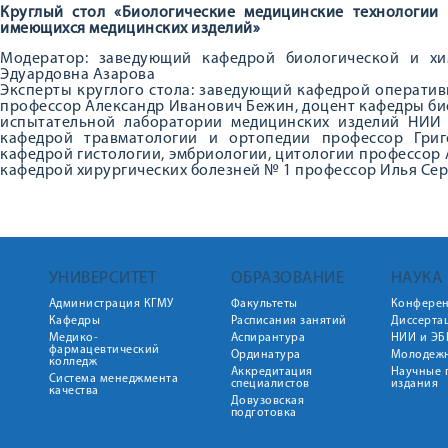
Круглый стол «Биологические медицинские технологии
имеющихся медицинских изделий»
Модератор: заведующий кафедрой биологической и х
Эдуардовна Азарова
Эксперты круглого стола: заведующий кафедрой операти
профессор Александр Иванович Бежин, доцент кафедры биол
испытательной лаборатории медицинских изделий НИИ
кафедрой травматологии и ортопедии профессор Гри
кафедрой гистологии, эмбриологии, цитологии профессор
кафедрой хирургических болезней № 1 профессор Илья Се
УНИВЕРСИТЕТ
ОБРАЗОВАНИЕ
НАУКА
Администрация КГМУ
Факультеты
Конфере
Кафедры
Расписания занятий
Диссерта
Медико-
Аспирантура
НИИ и ЭБ
фармацевтический
Ординатура
Молодежн
колледж
Аккредитация
Научные 
Система менеджмента
специалистов
издания
качества
Довузовская
подготовка