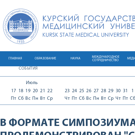
МЕЖДУНАРОДНОЕ
ГЛАВНАЯ
ОБРАЗОВАНИЕ
НАУКА
МЕД
СОТРУДНИЧЕСТВО
СОБЫТИЯ
Июль
17
18
19
20
21
22
23
24
25
26
27
28
29
30
31
1
Пт
Сб
Вс
Пн
Вт
Ср
Чт
Пт
Сб
Вс
Пн
Вт
Ср
Чт
Пт
С
В ФОРМАТЕ СИМПОЗИУМА