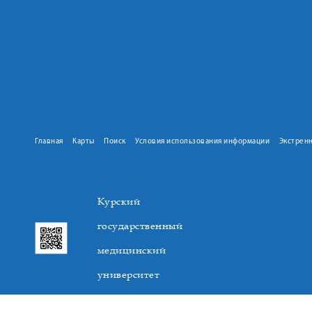
Главная
Карты
Поиск
Условия использования информации
Экстрен
Курский
государственный
медицинский
университет