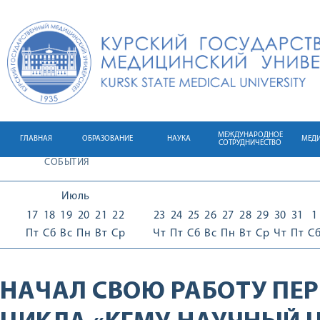
МЕЖДУНАРОДНОЕ
ГЛАВНАЯ
ОБРАЗОВАНИЕ
НАУКА
МЕД
СОТРУДНИЧЕСТВО
СОБЫТИЯ
Июль
17
18
19
20
21
22
23
24
25
26
27
28
29
30
31
1
Пт
Сб
Вс
Пн
Вт
Ср
Чт
Пт
Сб
Вс
Пн
Вт
Ср
Чт
Пт
С
НАЧАЛ СВОЮ РАБОТУ ПЕ