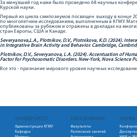
За минувший год нами было проведено 68 научных конфере
Курской науки.
Первый из цикла симпозиумов посвящен выходу в конце 2
по многолетним исследованиям, выполненным в КГМУ. Мат
опубликованы за рубежом и отражены в докладах на многи
стран Европы, США и Канаде.
Severyanova,L.A., Plotnikov, D.V., Plotnikova, K.D. (2024). In
in Integrative Brain Activity and Behavior. Cambridge
,
Cambrid
Plotnikov, D.V., Severyanova, L.A. (2024). Accentuation of Huma
Factor for Psychosomatic Disorders. New
-
York
,
Nova
Science
Pu
Все это - признание мирового уровня научных исследовани
УНИВЕРСИТЕТ
ОБРАЗОВАНИЕ
НАУКА
Администрация КГМУ
Факультеты
Конфере
Кафедры
Расписания занятий
Диссерта