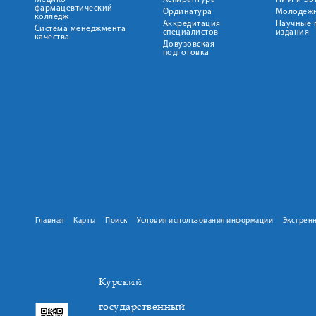
Медико-
Аспирантура
НИИ и ЭБ
фармацевтический
Ординатура
Молодежн
колледж
Аккредитация
Научные 
Система менеджмента
специалистов
издания
качества
Довузовская
подготовка
Главная
Карты
Поиск
Условия использования информации
Экстрен
Курский
государственный