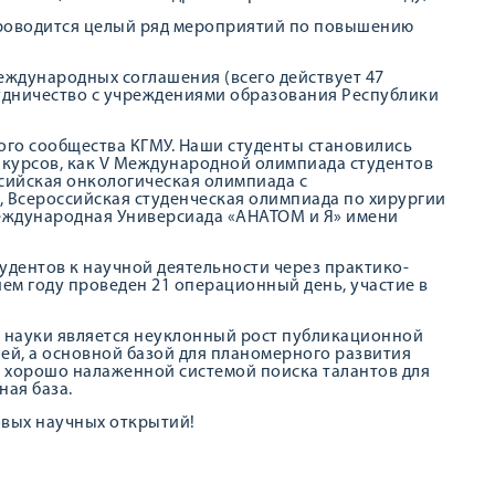
 Проводится целый ряд мероприятий по повышению
еждународных соглашения (всего действует 47
удничество с учреждениями образования Республики
ого сообщества КГМУ. Наши студенты становились
курсов, как V Международной олимпиада студентов
сийская онкологическая олимпиада с
, Всероссийская студенческая олимпиада по хирургии
Международная Универсиада «АНАТОМ и Я» имени
дентов к научной деятельности через практико-
ем году проведен 21 операционный день, участие в
 науки является неуклонный рост публикационной
ей, а основной базой для планомерного развития
с хорошо налаженной системой поиска талантов для
ая база.
овых научных открытий!