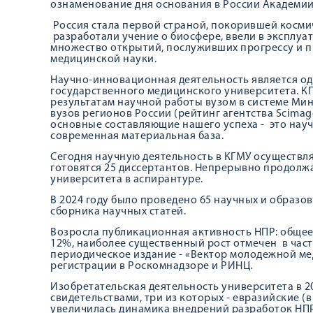
ознаменование дня основания в России Академии
Россия стала первой страной, покорившей косми
разработали учение о биосфере, ввели в эксплу
множество открытий, послуживших прогрессу и пр
медицинской науки.
Научно-инновационная деятельность является од
государственного медицинского университета. К
результатам научной работы вузом в системе Ми
вузов регионов России (рейтинг агентства Scimago 
основные составляющие нашего успеха - это нау
современная материальная база.
Сегодня научную деятельность в КГМУ осуществля
готовятся 25 диссертантов. Непрерывно продолж
университета в аспирантуре.
В 2024 году было проведено 65 научных и образов
сборника научных статей.
Возросла публикационная активность НПР: общее
12%, наиболее существенный рост отмечен в част
периодическое издание - «Вектор молодежной ме
регистрации в Роскомнадзоре и РИНЦ.
Изобретательская деятельность университета в 2
свидетельствами, три из которых - евразийские (в
увеличилась динамика внедрений разработок НПР К