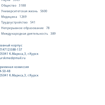
Наука
3303
Общество
3188
Университетская жизнь
5600
Медицина
1269
Трудоустройство
541
Непрерывное образование
78
Международная деятельность
389
лавный корпус
7(4712)588-137
05041 К.Маркса,3, г.Курск
urskmed@mail.ru
риемная комиссия
4-50-48
05041 К.Маркса,3, г.Курск