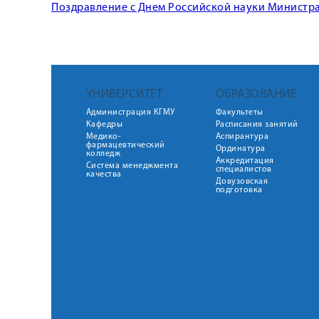
Поздравление с Днем Российской науки Министр
УНИВЕРСИТЕТ
ОБРАЗОВАНИЕ
Администрация КГМУ
Факультеты
Кафедры
Расписания занятий
Медико-
Аспирантура
фармацевтический
Ординатура
колледж
Аккредитация
Система менеджмента
специалистов
качества
Довузовская
подготовка