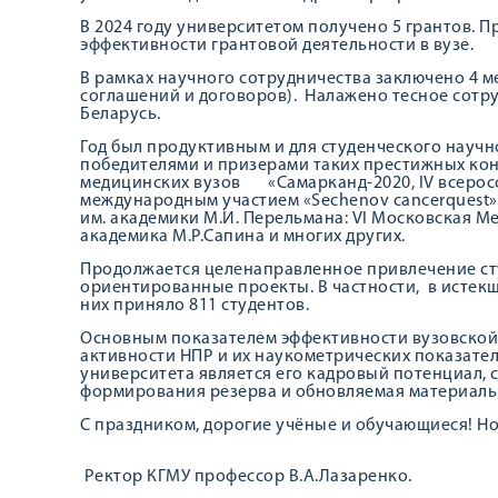
В 2024 году университетом получено 5 грантов.
эффективности грантовой деятельности в вузе.
В рамках научного сотрудничества заключено 4 м
соглашений и договоров). Налажено тесное сотр
Беларусь.
Год был продуктивным и для студенческого научн
победителями и призерами таких престижных кон
медицинских вузов «Самарканд-2020, IV всерос
международным участием «Sechenov cancerquest»
им. академики М.И. Перельмана: VI Московская 
академика М.Р.Сапина и многих других.
Продолжается целенаправленное привлечение сту
ориентированные проекты. В частности, в истекш
них приняло 811 студентов.
Основным показателем эффективности вузовской
активности НПР и их наукометрических показател
университета является его кадровый потенциал, 
формирования резерва и обновляемая материальн
С праздником, дорогие учёные и обучающиеся! Н
Ректор КГМУ профессор В.А.Лазаренко.