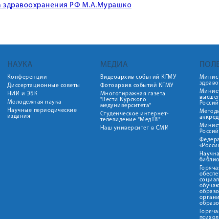
а здравоохранения РФ М.А.Мурашко
НАУКА
МЕДИА
ПОЛ
Конференции
Видеоархив событий КГМУ
Минис
здрав
Диссертационные советы
Фотоархив событий КГМУ
Минист
НИИ и ЭБК
Многотиражная газета
высше
"Вести Курского
Молодежная наука
Росси
медуниверситета"
Научные периодические
Метод
Студенческое интернет-
издания
аккред
телевидение "МедТВ"
Минис
Наш университет в СМИ
Росси
Федер
«Росси
Научна
библио
Горяча
обеспе
социа
обуча
образ
орган
образ
Горяча
психо