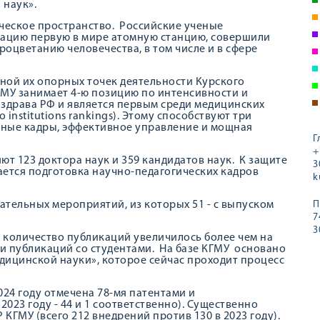
 наук».
ческое пространство. Российские ученые
атацию первую в мире атомную станцию, совершили
оцветанию человечества, в том числе и в сфере
ной их опорных точек деятельности Курского
ГМУ занимает 4-ю позицию по интенсивности и
нздрава РФ и является первым среди медицинских
institutions rankings). Этому способствуют три
чные кадры, эффективное управление и мощная
Г
+
ют 123 доктора наук и 359 кандидатов наук. К защите
3
ается подготовка научно-педагогических кадров
k
ательных мероприятий, из которых 51 - с выпуском
П
7
3
 количество публикаций увеличилось более чем на
и публикаций со студентами. На базе КГМУ основано
дицинской науки», которое сейчас проходит процесс
024 году отмечена 78-мя патентами и
 2023 году - 44 и 1 соответственно). Существенно
ГМУ (всего 212 внедрений против 130 в 2023 году).