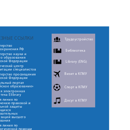
ЕЗНЫЕ ССЫЛКИ
Трудоустройство
терство
оохранения РФ
Библиотека
ерство науки и
го образования
йской Федерации
Library (ENG)
ический центр
итации специалистов
Визит в КГМУ
терство просвещения
йской Федерации
альный портал
йское образование»
Спорт в КГМУ
я электронная
тека Elibrary
я линия по
Досуг в КГМУ
чению правовой и
льной защиты
ющихся
овательных
изаций высшего
ования
я линия по
логической помощи