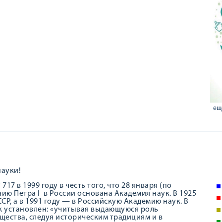
ещ
науки!
7 в 1999 году в честь того, что 28 января (по
ию Петра I в России основана Академия наук. В 1925
Р, а в 1991 году — в Российскую Академию наук. В
ик установлен: «учитывая выдающуюся роль
щества, следуя историческим традициям и в