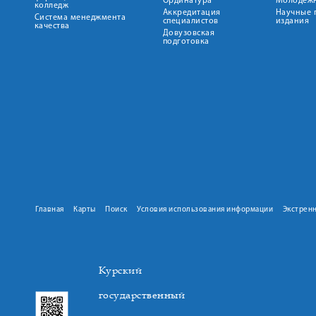
Ординатура
Молодежн
колледж
Аккредитация
Научные 
Система менеджмента
специалистов
издания
качества
Довузовская
подготовка
Главная
Карты
Поиск
Условия использования информации
Экстрен
Курский
государственный