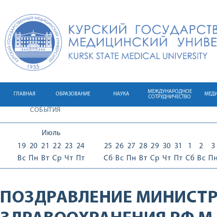
МЕЖДУНАРОДНОЕ
ГЛАВНАЯ
ОБРАЗОВАНИЕ
НАУКА
МЕД
СОТРУДНИЧЕСТВО
СОБЫТИЯ
Июль
19
20
21
22
23
24
25
26
27
28
29
30
31
1
2
3
Вс
Пн
Вт
Ср
Чт
Пт
Сб
Вс
Пн
Вт
Ср
Чт
Пт
Сб
Вс
П
ПОЗДРАВЛЕНИЕ МИНИСТ