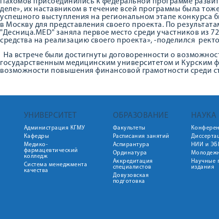
Пахомов присоединились к федеральной программе развит
деле», их наставником в течение всей программы была тож
успешного выступления на региональном этапе конкурса 
в Москву для представления своего проекта. По результат
"Десница.MED" заняла первое место среди участников из 7
средства на реализацию своего проекта», -поделился рект
На встрече были достигнуты договоренности о возможнос
государственным медицинским университетом и Курским фи
возможности повышения финансовой грамотности среди ст
УНИВЕРСИТЕТ
ОБРАЗОВАНИЕ
НАУКА
Администрация КГМУ
Факультеты
Конфере
Кафедры
Расписания занятий
Диссерта
Медико-
Аспирантура
НИИ и ЭБ
фармацевтический
Ординатура
Молодежн
колледж
Аккредитация
Научные 
Система менеджмента
специалистов
издания
качества
Довузовская
подготовка