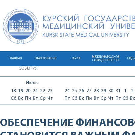
МЕЖДУНАРОДНОЕ
ГЛАВНАЯ
ОБРАЗОВАНИЕ
НАУКА
МЕД
СОТРУДНИЧЕСТВО
СОБЫТИЯ
Июль
18
19
20
21
22
23
24
25
26
27
28
29
30
31
1
2
Сб
Вс
Пн
Вт
Ср
Чт
Пт
Сб
Вс
Пн
Вт
Ср
Чт
Пт
Сб
Вс
ОБЕСПЕЧЕНИЕ ФИНАНСОВ