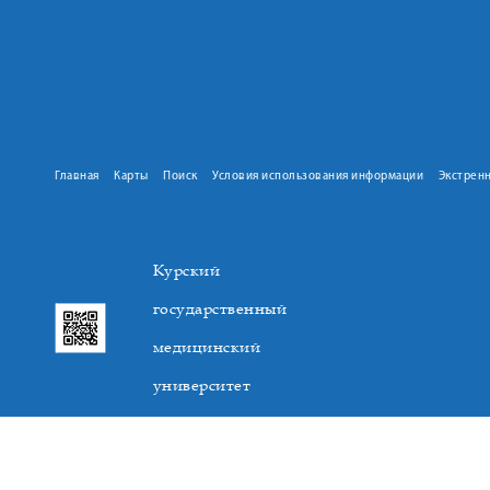
Главная
Карты
Поиск
Условия использования информации
Экстрен
Курский
государственный
медицинский
университет