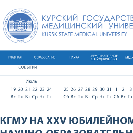
МЕЖДУНАРОДНОЕ
ГЛАВНАЯ
ОБРАЗОВАНИЕ
НАУКА
МЕД
СОТРУДНИЧЕСТВО
СОБЫТИЯ
Июль
19
20
21
22
23
24
25
26
27
28
29
30
31
1
2
3
Вс
Пн
Вт
Ср
Чт
Пт
Сб
Вс
Пн
Вт
Ср
Чт
Пт
Сб
Вс
П
КГМУ НА XXV ЮБИЛЕЙНО