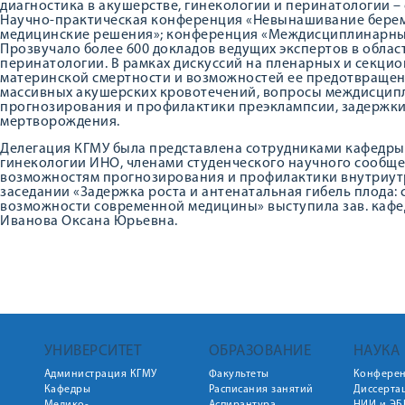
диагностика в акушерстве, гинекологии и перинатологии –
Научно-практическая конференция «Невынашивание берем
медицинские решения»; конференция «Междисциплинарные 
Прозвучало более 600 докладов ведущих экспертов в облас
перинатологии. В рамках дискуссий на пленарных и секци
материнской смертности и возможностей ее предотвращен
массивных акушерских кровотечений, вопросы междисцип
прогнозирования и профилактики преэклампсии, задержки
мертворождения.
Делегация КГМУ была представлена сотрудниками кафедры 
гинекологии ИНО, членами студенческого научного сообще
возможностям прогнозирования и профилактики внутриутр
заседании «Задержка роста и антенатальная гибель плода
возможности современной медицины» выступила зав. кафед
Иванова Оксана Юрьевна.
УНИВЕРСИТЕТ
ОБРАЗОВАНИЕ
НАУКА
Администрация КГМУ
Факультеты
Конфере
Кафедры
Расписания занятий
Диссерта