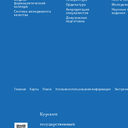
Медико-
Аспирантура
НИИ и ЭБ
фармацевтический
Ординатура
Молодежн
колледж
Аккредитация
Научные 
Система менеджмента
специалистов
издания
качества
Довузовская
подготовка
Главная
Карты
Поиск
Условия использования информации
Экстрен
Курский
государственный