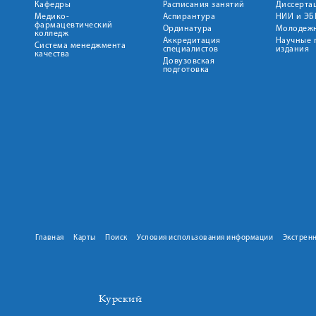
Кафедры
Расписания занятий
Диссерта
Медико-
Аспирантура
НИИ и ЭБ
фармацевтический
Ординатура
Молодежн
колледж
Аккредитация
Научные 
Система менеджмента
специалистов
издания
качества
Довузовская
подготовка
Главная
Карты
Поиск
Условия использования информации
Экстрен
Курский