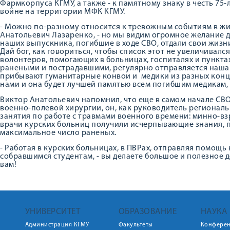
Фармкорпуса КГМУ, а также - к памятному знаку в честь 75
войне на территории МФК КГМУ.
- Можно по-разному относится к тревожным событиям в жи
Анатольевич Лазаренко, - но мы видим огромное желание д
наших выпускника, погибшие в ходе СВО, отдали свои жизн
Дай бог, как говориться, чтобы список этот не увеличивалс
волонтеров, помогающих в больницах, госпиталях и пункта
ранеными и пострадавшими, регулярно отправляется наша 
прибывают гуманитарные конвои и медики из разных концов
нами и она будет лучшей памятью всем погибшим медикам, в
Виктор Анатольевич напомнил, что еще в самом начале СВО
военно-полевой хирургии, он, как руководитель регионал
занятия по работе с травмами военного времени: минно-в
врачи курских больниц получили исчерпывающие знания, 
максимальное число раненых.
- Работая в курских больницах, в ПВРах, отправляя помощь
собравшимся студентам, - вы делаете большое и полезное д
вам!
УНИВЕРСИТЕТ
ОБРАЗОВАНИЕ
НАУКА
Администрация КГМУ
Факультеты
Конфере