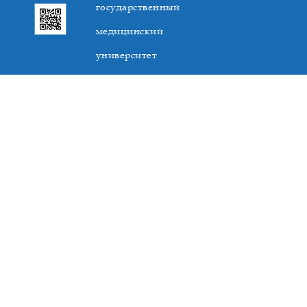
государственный
медицинский
университет