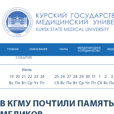
МЕЖДУНАРОДНОЕ
ГЛАВНАЯ
ОБРАЗОВАНИЕ
НАУКА
МЕД
СОТРУДНИЧЕСТВО
СОБЫТИЯ
Июль
19
20
21
22
23
24
25
26
27
28
29
30
31
1
2
3
Вс
Пн
Вт
Ср
Чт
Пт
Сб
Вс
Пн
Вт
Ср
Чт
Пт
Сб
Вс
П
В КГМУ ПОЧТИЛИ ПАМЯТ