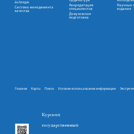
Ординатура
Молодежн
колледж
Аккредитация
Научные 
Система менеджмента
специалистов
издания
качества
Довузовская
подготовка
Главная
Карты
Поиск
Условия использования информации
Экстрен
Курский
государственный