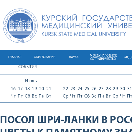
МЕЖДУНАРОДНОЕ
ГЛАВНАЯ
ОБРАЗОВАНИЕ
НАУКА
МЕД
СОТРУДНИЧЕСТВО
СОБЫТИЯ
Июль
16
17
18
19
20
21
22
23
24
25
26
27
28
29
30
3
Чт
Пт
Сб
Вс
Пн
Вт
Ср
Чт
Пт
Сб
Вс
Пн
Вт
Ср
Чт
П
ПОСОЛ ШРИ-ЛАНКИ В РО