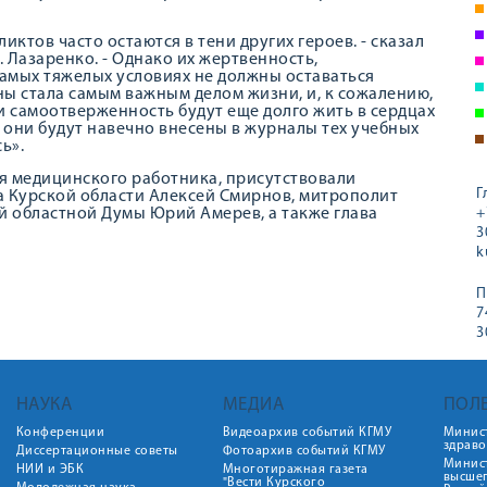
тов часто остаются в тени других героев. - сказал
 Лазаренко. - Однако их жертвенность,
самых тяжелых условиях не должны оставаться
ны стала самым важным делом жизни, и, к сожалению,
 и самоотверженность будут еще долго жить в сердцах
я они будут навечно внесены в журналы тех учебных
ь».
ня медицинского работника, присутствовали
Г
 Курской области Алексей Смирнов, митрополит
й областной Думы Юрий Амерев, а также глава
+
3
k
П
7
3
НАУКА
МЕДИА
ПОЛ
Конференции
Видеоархив событий КГМУ
Минис
здрав
Диссертационные советы
Фотоархив событий КГМУ
Минист
НИИ и ЭБК
Многотиражная газета
высше
"Вести Курского