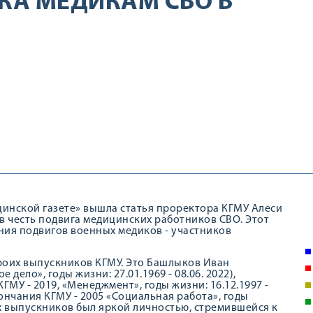
КА МЕДИКАМ СВО В
цинской газете» вышла статья проректора КГМУ Алеси
в честь подвига медицинских работников СВО. Этот
ния подвигов военных медиков - участников
роих выпускников КГМУ. Это Башлыков Иван
дело», годы жизни: 27.01.1969 - 08.06. 2022),
ГМУ - 2019, «Менеджмент», годы жизни: 16.12.1997 -
кончания КГМУ - 2005 «Социальная работа», годы
их выпускников был яркой личностью, стремившейся к