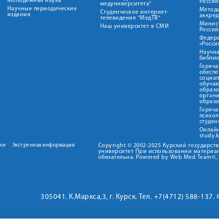
Молодежная наука
Росси
медуниверситета"
Научные периодические
Метод
Студенческое интернет-
издания
аккред
телевидение "МедТВ"
Минис
Наш университет в СМИ
Росси
Федер
«Росси
Научна
библио
Горяча
обеспе
социа
обуча
образ
орган
образ
Горяча
психо
студен
Онлай
study.
ии
Экстренная информация
Copyright © 2002-2025 Курский государс
университет При использовании материал
обязательна. Powered by Web Med Team©, 
305041. К.Маркса,3, г. Курск. Тел. +7(4712) 588-137.