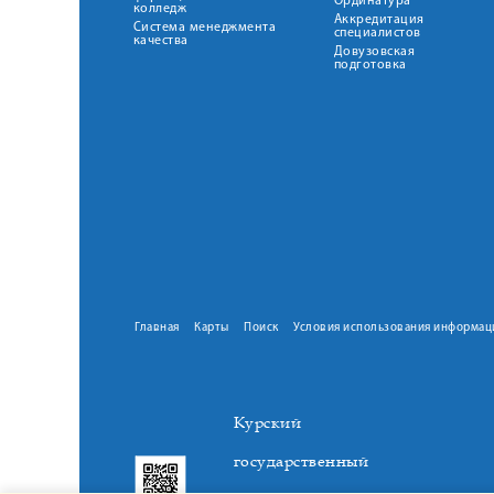
Ординатура
колледж
Аккредитация
Система менеджмента
специалистов
качества
Довузовская
подготовка
Главная
Карты
Поиск
Условия использования информац
Курский
государственный