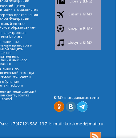
йской Федерации
Library (ENG)
ический центр
итации специалистов
Визит в КГМУ
терство просвещения
йской Федерации
альный портал
йское образование»
Спорт в КГМУ
я электронная
тека Elibrary
я линия по
Досуг в КГМУ
чению правовой и
льной защиты
ющихся
овательных
изаций высшего
ования
я линия по
логической помощи
ческой молодежи
н обучение
kurskmed.com
твенный медицинский
ов сайта, ссылка
КГМУ в социальных сетях
Laravel
 Факс +7(4712) 588-137. E-mail: kurskmed@mail.ru