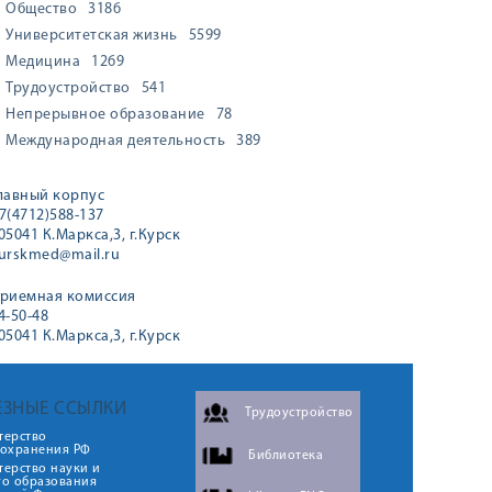
Общество
3186
Университетская жизнь
5599
Медицина
1269
Трудоустройство
541
Непрерывное образование
78
Международная деятельность
389
лавный корпус
7(4712)588-137
05041 К.Маркса,3, г.Курск
urskmed@mail.ru
риемная комиссия
4-50-48
05041 К.Маркса,3, г.Курск
ЕЗНЫЕ ССЫЛКИ
Трудоустройство
терство
оохранения РФ
Библиотека
ерство науки и
го образования