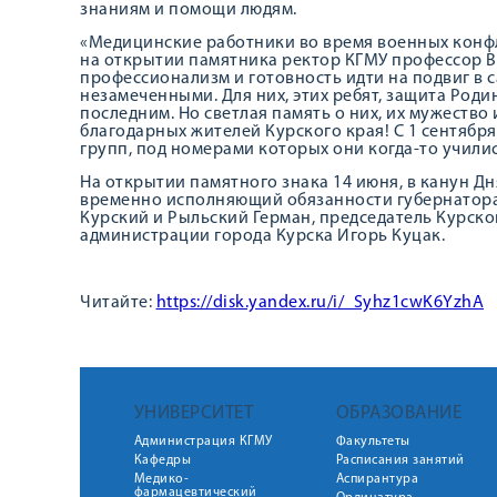
знаниям и помощи людям.
«Медицинские работники во время военных конфлик
на открытии памятника ректор КГМУ профессор В.
профессионализм и готовность идти на подвиг в 
незамеченными. Для них, этих ребят, защита Роди
последним. Но светлая память о них, их мужество
благодарных жителей Курского края! С 1 сентябр
групп, под номерами которых они когда-то училис
На открытии памятного знака 14 июня, в канун Д
временно исполняющий обязанности губернатора
Курский и Рыльский Герман, председатель Курско
администрации города Курска Игорь Куцак.
Читайте:
https://disk.yandex.ru/i/_Syhz1cwK6YzhA
УНИВЕРСИТЕТ
ОБРАЗОВАНИЕ
Администрация КГМУ
Факультеты
Кафедры
Расписания занятий
Медико-
Аспирантура
фармацевтический