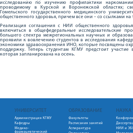
исследованию по изучению профилактики наркомани
проводимому в Курской и Воронежской областях; св
Гомельского государственного медицинского университ
общественного здоровья, причем все они – со ссылками на 
Реализация соглашения с НИИ общественного здоровь
включиться в общефедеральные исследовательские пр
большего спектра межрегиональных научных и образова
проявили к вовлечению студентов в исследования кафед
экономики здравоохранения ИНО, которые посвящены охр
поддержку. Теперь студентам КГМУ предстоит участие 
которая запланирована на осень.
УНИВЕРСИТЕТ
ОБРАЗОВАНИЕ
НАУКА
Администрация КГМУ
Факультеты
Конфере
Кафедры
Расписания занятий
Диссерта
Медико-
Аспирантура
НИИ и ЭБ
фармацевтический