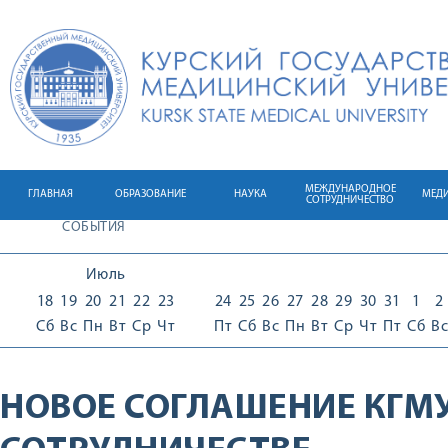
МЕЖДУНАРОДНОЕ
ГЛАВНАЯ
ОБРАЗОВАНИЕ
НАУКА
МЕД
СОТРУДНИЧЕСТВО
СОБЫТИЯ
Июль
18
19
20
21
22
23
24
25
26
27
28
29
30
31
1
2
Сб
Вс
Пн
Вт
Ср
Чт
Пт
Сб
Вс
Пн
Вт
Ср
Чт
Пт
Сб
Вс
НОВОЕ СОГЛАШЕНИЕ КГМ