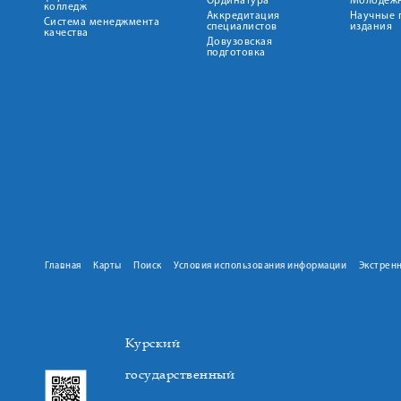
Ординатура
Молодежн
колледж
Аккредитация
Научные 
Система менеджмента
специалистов
издания
качества
Довузовская
подготовка
Главная
Карты
Поиск
Условия использования информации
Экстрен
Курский
государственный