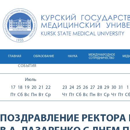
МЕЖДУНАРОДНОЕ
ГЛАВНАЯ
ОБРАЗОВАНИЕ
НАУКА
МЕД
СОТРУДНИЧЕСТВО
СОБЫТИЯ
Июль
17
18
19
20
21
22
23
24
25
26
27
28
29
30
31
1
Пт
Сб
Вс
Пн
Вт
Ср
Чт
Пт
Сб
Вс
Пн
Вт
Ср
Чт
Пт
С
ПОЗДРАВЛЕНИЕ РЕКТОРА