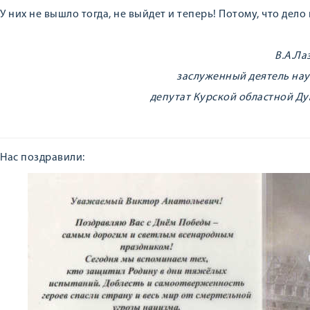
У них не вышло тогда, не выйдет и теперь! Потому, что дело 
В.А.Ла
заслуженный деятель нау
депутат Курской областной Дум
Нас поздравили: