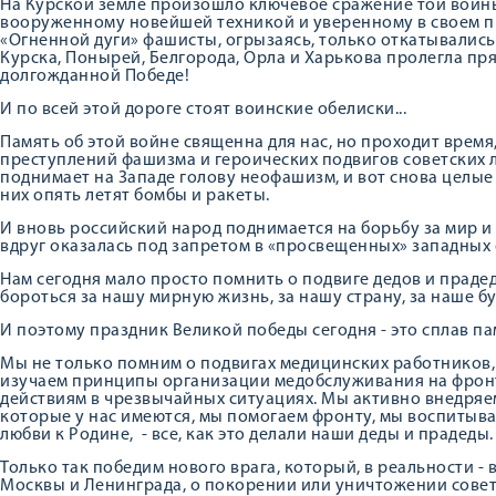
На Курской земле произошло ключевое сражение той войны 
вооруженному новейшей техникой и уверенному в своем п
«Огненной дуги» фашисты, огрызаясь, только откатывались 
Курска, Понырей, Белгорода, Орла и Харькова пролегла пря
долгожданной Победе!
И по всей этой дороге стоят воинские обелиски...
Память об этой войне священна для нас, но проходит время
преступлений фашизма и героических подвигов советских лю
поднимает на Западе голову неофашизм, и вот снова целые
них опять летят бомбы и ракеты.
И вновь российский народ поднимается на борьбу за мир и 
вдруг оказалась под запретом в «просвещенных» западных 
Нам сегодня мало просто помнить о подвиге дедов и прадед
бороться за нашу мирную жизнь, за нашу страну, за наше б
И поэтому праздник Великой победы сегодня - это сплав па
Мы не только помним о подвигах медицинских работников,
изучаем принципы организации медобслуживания на фронт
действиям в чрезвычайных ситуациях. Мы активно внедряе
которые у нас имеются, мы помогаем фронту, мы воспитыва
любви к Родине, - все, как это делали наши деды и прадеды.
Только так победим нового врага, который, в реальности - 
Москвы и Ленинграда, о покорении или уничтожении советс