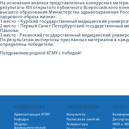
На основании анализа представленных конкурсных матери
результаты XIII открытого публичного Всероссийского ко
высшего образования Министерства здравоохранения Рос
здорового образа жизни»:
1 место – Курский государственный медицинский универси
2 место – Первый Санкт-Петербургский государственный ме
Павлова;
3 место - Рязанский государственный медицинский универси
По результатам экспертизы присланных материалов в кажд
определены победители.
Поздравляем родной КГМУ с победой!
УНИВЕРСИТЕТ
ОБРАЗОВАНИЕ
НАУКА
Администрация КГМУ
Факультеты
Конфере
Кафедры
Расписания занятий
Диссерта
Медико-
Аспирантура
НИИ и ЭБ
фармацевтический