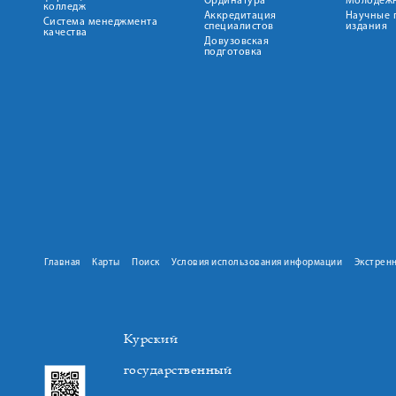
Ординатура
Молодежн
колледж
Аккредитация
Научные 
Система менеджмента
специалистов
издания
качества
Довузовская
подготовка
Главная
Карты
Поиск
Условия использования информации
Экстрен
Курский
государственный