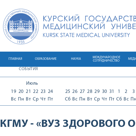
МЕЖДУНАРОДНОЕ
ГЛАВНАЯ
ОБРАЗОВАНИЕ
НАУКА
МЕД
СОТРУДНИЧЕСТВО
СОБЫТИЯ
Июль
19
20
21
22
23
24
25
26
27
28
29
30
31
1
2
3
Вс
Пн
Вт
Ср
Чт
Пт
Сб
Вс
Пн
Вт
Ср
Чт
Пт
Сб
Вс
П
КГМУ - «ВУЗ ЗДОРОВОГО 