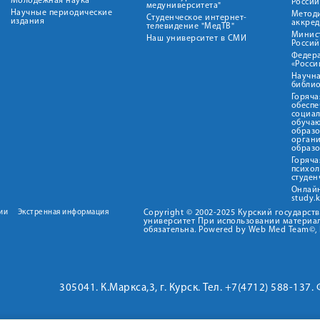
Молодежная наука
Росси
медуниверситета"
Научные периодические
Метод
Студенческое интернет-
издания
аккред
телевидение "МедТВ"
Минис
Наш университет в СМИ
Росси
Федер
«Росси
Научна
библио
Горяча
обеспе
социа
обуча
образ
орган
образ
Горяча
психо
студен
Онлай
study.
ии
Экстренная информация
Copyright © 2002-2025 Курский государс
университет При использовании материал
обязательна. Powered by Web Med Team©, 
305041. К.Маркса,3, г. Курск. Тел. +7(4712) 588-137.