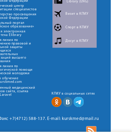
йской Федерации
Library (ENG)
ический центр
итации специалистов
Визит в КГМУ
терство просвещения
йской Федерации
альный портал
йское образование»
Спорт в КГМУ
я электронная
тека Elibrary
я линия по
Досуг в КГМУ
чению правовой и
льной защиты
ющихся
овательных
изаций высшего
ования
я линия по
логической помощи
ческой молодежи
н обучение
kurskmed.com
твенный медицинский
ов сайта, ссылка
КГМУ в социальных сетях
Laravel
 Факс +7(4712) 588-137. E-mail: kurskmed@mail.ru