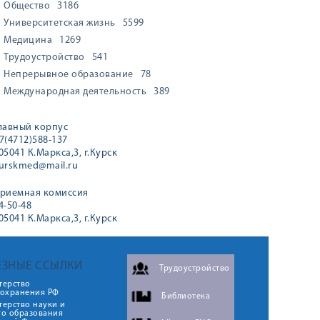
Общество
3186
Университетская жизнь
5599
Медицина
1269
Трудоустройство
541
Непрерывное образование
78
Международная деятельность
389
лавный корпус
7(4712)588-137
05041 К.Маркса,3, г.Курск
urskmed@mail.ru
риемная комиссия
4-50-48
05041 К.Маркса,3, г.Курск
ЕЗНЫЕ ССЫЛКИ
Трудоустройство
терство
оохранения РФ
Библиотека
ерство науки и
го образования