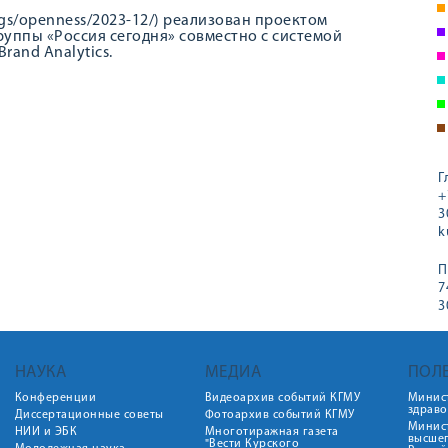
kings/openness/2023-12/) реализован проектом
ппы «Россия сегодня» совместно с системой
rand Analytics.
Г
+
3
k
П
7
3
НАУКА
МЕДИА
ПОЛ
Конференции
Видеоархив событий КГМУ
Минис
здрав
Диссертационные советы
Фотоархив событий КГМУ
Минист
НИИ и ЭБК
Многотиражная газета
высше
"Вести Курского