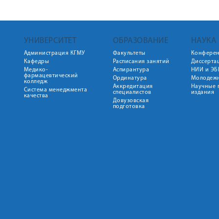
УНИВЕРСИТЕТ
ОБРАЗОВАНИЕ
НАУКА
Администрация КГМУ
Факультеты
Конфере
Кафедры
Расписания занятий
Диссерта
Медико-
Аспирантура
НИИ и ЭБ
фармацевтический
Ординатура
Молодежн
колледж
Аккредитация
Научные 
Система менеджмента
специалистов
издания
качества
Довузовская
подготовка