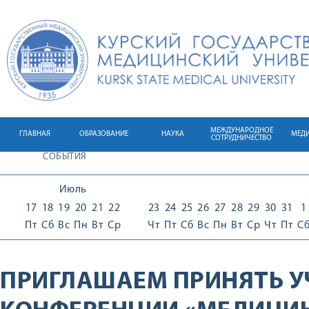
МЕЖДУНАРОДНОЕ
ГЛАВНАЯ
ОБРАЗОВАНИЕ
НАУКА
МЕД
СОТРУДНИЧЕСТВО
СОБЫТИЯ
Июль
17
18
19
20
21
22
23
24
25
26
27
28
29
30
31
1
Пт
Сб
Вс
Пн
Вт
Ср
Чт
Пт
Сб
Вс
Пн
Вт
Ср
Чт
Пт
С
ПРИГЛАШАЕМ ПРИНЯТЬ У