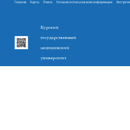
Главная
Карты
Поиск
Условия использования информации
Экстрен
Курский
государственный
медицинский
университет