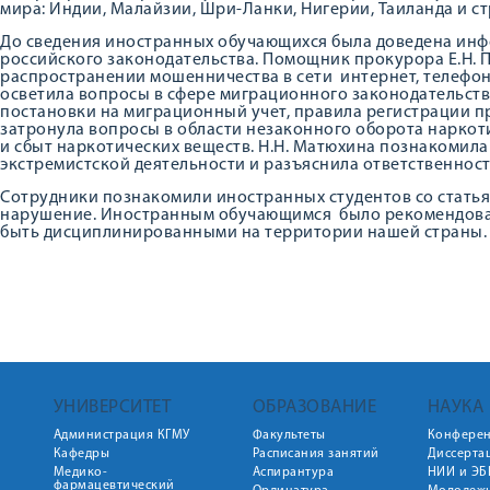
мира: Индии, Малайзии, Шри-Ланки, Нигерии, Таиланда и с
До сведения иностранных обучающихся была доведена ин
российского законодательства. Помощник прокурора Е.Н. 
распространении мошенничества в сети интернет, телефон
осветила вопросы в сфере миграционного законодательств
постановки на миграционный учет, правила регистрации пр
затронула вопросы в области незаконного оборота наркот
и сбыт наркотических веществ. Н.Н. Матюхина познакомила
экстремистской деятельности и разъяснила ответственност
Сотрудники познакомили иностранных студентов со статья
нарушение. Иностранным обучающимся было рекомендован
быть дисциплинированными на территории нашей страны.
УНИВЕРСИТЕТ
ОБРАЗОВАНИЕ
НАУКА
Администрация КГМУ
Факультеты
Конфере
Кафедры
Расписания занятий
Диссерта
Медико-
Аспирантура
НИИ и ЭБ
фармацевтический