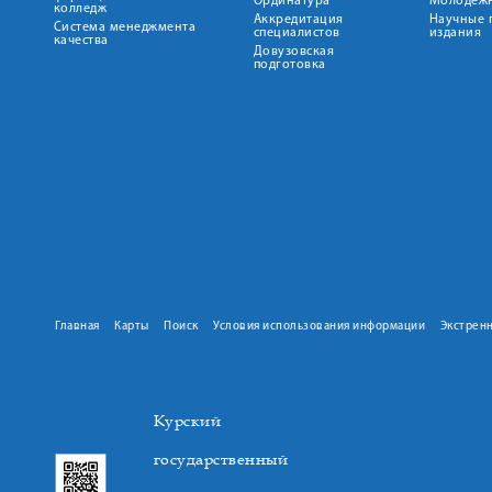
Ординатура
Молодежн
колледж
Аккредитация
Научные 
Система менеджмента
специалистов
издания
качества
Довузовская
подготовка
Главная
Карты
Поиск
Условия использования информации
Экстрен
Курский
государственный