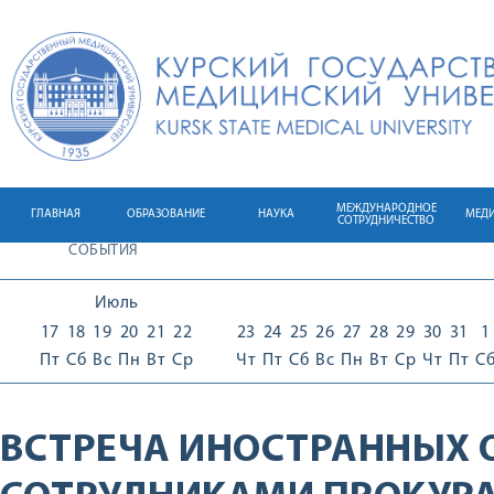
МЕЖДУНАРОДНОЕ
ГЛАВНАЯ
ОБРАЗОВАНИЕ
НАУКА
МЕД
СОТРУДНИЧЕСТВО
СОБЫТИЯ
Июль
17
18
19
20
21
22
23
24
25
26
27
28
29
30
31
1
Пт
Сб
Вс
Пн
Вт
Ср
Чт
Пт
Сб
Вс
Пн
Вт
Ср
Чт
Пт
С
ВСТРЕЧА ИНОСТРАННЫХ 