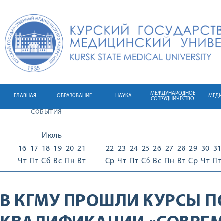
МЕЖДУНАРОДНОЕ
ГЛАВНАЯ
ОБРАЗОВАНИЕ
НАУКА
МЕД
СОТРУДНИЧЕСТВО
СОБЫТИЯ
Июль
16
17
18
19
20
21
22
23
24
25
26
27
28
29
30
3
Чт
Пт
Сб
Вс
Пн
Вт
Ср
Чт
Пт
Сб
Вс
Пн
Вт
Ср
Чт
П
В КГМУ ПРОШЛИ КУРСЫ 