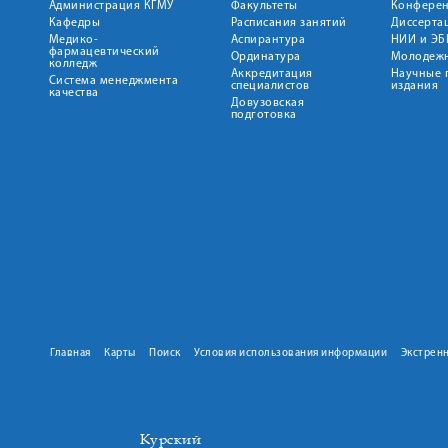
Администрация КГМУ
Факультеты
Конфере
Кафедры
Расписания занятий
Диссерта
Медико-
Аспирантура
НИИ и ЭБ
фармацевтический
Ординатура
Молодежн
колледж
Аккредитация
Научные 
Система менеджмента
специалистов
издания
качества
Довузовская
подготовка
Главная
Карты
Поиск
Условия использования информации
Экстрен
Курский