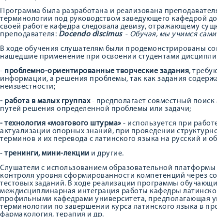
Программа была разработана и реализована преподавател
терминологии под руководством заведующего кафедрой до
своей работе кафедра следовала девизу, отражающему су
преподавателя:
Docendo discimus
-
Обучая, мы учимся сами
В ходе обучения слушателям были продемонстрированы со
нашедшие применение при освоении студентами дисципли
-
проблемно-ориентированные творческие задания
, требу
информации, а решения проблемы, так как задания содер
неизвестности;
- работа в малых группах
- предполагает совместный поиск
путей решения определенной проблемы или задачи;
- технология «мозгового штурма»
- используется при работ
актуализации опорных знаний, при проведении структурн
терминов и их перевода с латинского языка на русский и о
-
тренинги, мини-лекции
и другие.
Слушатели с иcпользованием образовательной платформы
контроля уровня сформированности компетенций через с
тестовых заданий. В ходе реализации программы обучающ
междисциплинарная интеграция работы кафедры латинског
профильными кафедрами университета, предполагающая у
терминологии по завершении курса латинского языка в пр
фармакология, терапия и др.